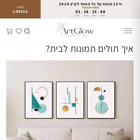
12% הנחה על כל האתר לקיץ 2026
קופון
מסתיים בעוד
LOVE12
01
16
13
46
:
:
:
שניות
דקות
שעות
ימים
איך תולים תמונות לבית?