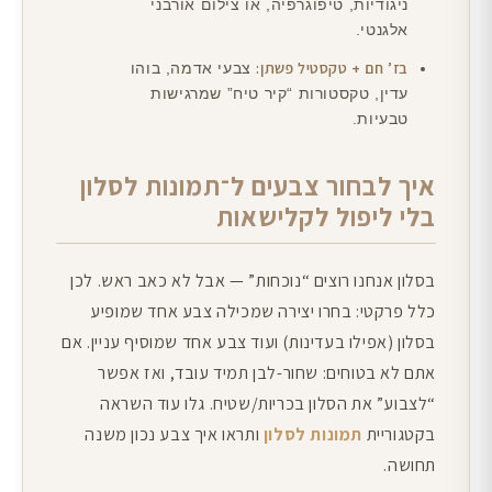
ניגודיות, טיפוגרפיה, או צילום אורבני
אלגנטי.
בז’ חם + טקסטיל פשתן:
צבעי אדמה, בוהו
עדין, טקסטורות “קיר טיח” שמרגישות
טבעיות.
איך לבחור צבעים ל־תמונות לסלון
בלי ליפול לקלישאות
בסלון אנחנו רוצים “נוכחות” — אבל לא כאב ראש. לכן
כלל פרקטי: בחרו יצירה שמכילה צבע אחד שמופיע
בסלון (אפילו בעדינות) ועוד צבע אחד שמוסיף עניין. אם
אתם לא בטוחים: שחור-לבן תמיד עובד, ואז אפשר
“לצבוע” את הסלון בכריות/שטיח. גלו עוד השראה
בקטגוריית
תמונות לסלון
ותראו איך צבע נכון משנה
תחושה.