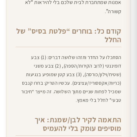
אמנות שמתחברת לבית שלכם בלי להיראות “לא
קשורה”.
קודם כל: בוחרים “פלטת בסיס” של
החלל
הסתכלו על החדר ותזהו שלושה דברים: (1) צבע
דומיננטי (לרוב הקירות/הספה), (2) צבע משני
(שטיח/וילון/כורסה), (3) צבע קטן שמופיע בנגיעות
(כריות/אקססוריז/עציצים). עכשיו הטריק: בחרו קנבס
שמכיל לפחות שניים מתוך השלושה. זה מייצר “חיבור
טבעי” לחלל בלי מאמץ.
התאמה לקיר לבן/שמנת: איך
מוסיפים עומק בלי להעמיס