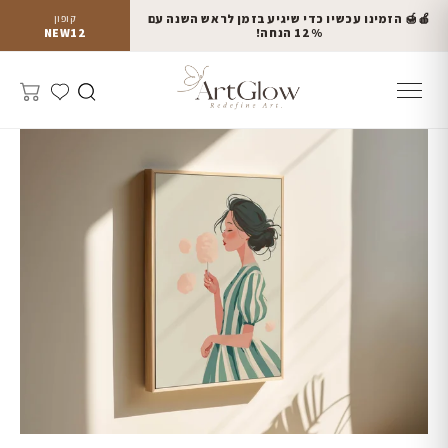
🍎🍯 הזמינו עכשיו כדי שיגיע בזמן לראש השנה עם
קופון
12% הנחה!
NEW12