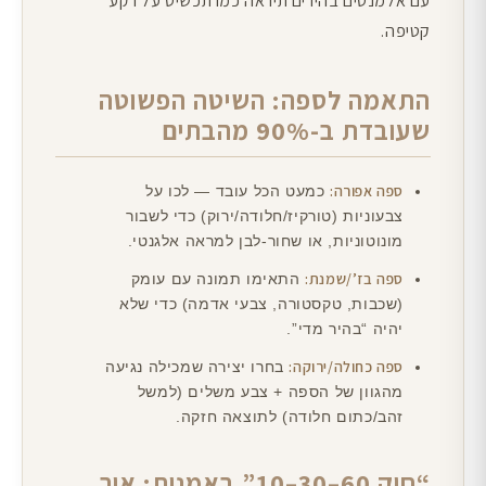
עם אלמנטים בהירים תיראה כמו תכשיט על רקע
קטיפה.
התאמה לספה: השיטה הפשוטה
שעובדת ב-90% מהבתים
ספה אפורה:
כמעט הכל עובד — לכו על
צבעוניות (טורקיז/חלודה/ירוק) כדי לשבור
מונוטוניות, או שחור-לבן למראה אלגנטי.
ספה בז’/שמנת:
התאימו תמונה עם עומק
(שכבות, טקסטורה, צבעי אדמה) כדי שלא
יהיה “בהיר מדי”.
ספה כחולה/ירוקה:
בחרו יצירה שמכילה נגיעה
מהגוון של הספה + צבע משלים (למשל
זהב/כתום חלודה) לתוצאה חזקה.
“חוק 60–30–10” באמנות: איך