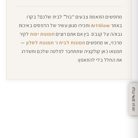
מחפשים התאמת צבעים “בול” לבית שלכם? בקרו
באתר
ArtGlow
ותכירו מגוון עשיר של הדפסים באיכות
גבוהה על קנבס. בין אם אתם רוצים
תמונות יפות
לקיר
מרכזי, או מחפשים
תמונות לבית
ו־
תמונות לסלון
—
תמצאו כאן קולקציה שתתחבר לפלטה שלכם ותשדרג
את החלל בלי להתאמץ.
%
ק
ב
ל
ו
1
0
ה
נ
ח
ה