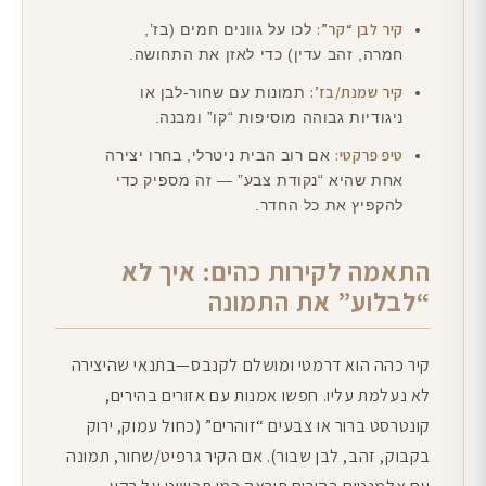
קיר לבן “קר”:
לכו על גוונים חמים (בז’,
חמרה, זהב עדין) כדי לאזן את התחושה.
קיר שמנת/בז’:
תמונות עם שחור-לבן או
ניגודיות גבוהה מוסיפות “קו” ומבנה.
טיפ פרקטי:
אם רוב הבית ניטרלי, בחרו יצירה
אחת שהיא “נקודת צבע” — זה מספיק כדי
להקפיץ את כל החדר.
התאמה לקירות כהים: איך לא
“לבלוע” את התמונה
קיר כהה הוא דרמטי ומושלם לקנבס—בתנאי שהיצירה
לא נעלמת עליו. חפשו אמנות עם אזורים בהירים,
קונטרסט ברור או צבעים “זוהרים” (כחול עמוק, ירוק
בקבוק, זהב, לבן שבור). אם הקיר גרפיט/שחור, תמונה