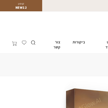
קופון
NEW12
ביקורות
צור
ד
קשר