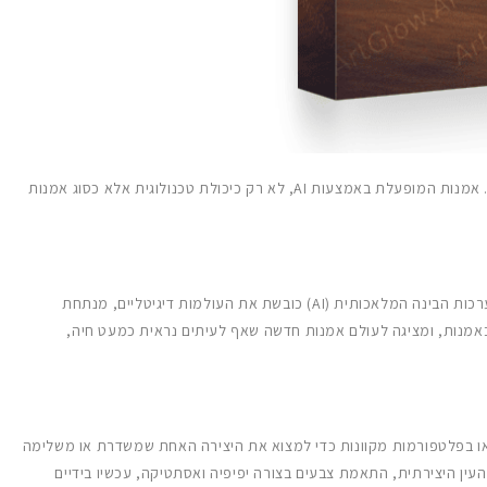
בעולם של טכנולוגיה מתקדמת ויצירתיות בלתי נגמרת, קרה פלא עצום – הבינה המלאכותית (AI) חטפה את המכחול, חקקה מקום בתחום הרחב של האמנות. אמנות המופעלת באמצעות AI, לא רק כיכולת טכנולוגית אלא כסוג אמנות
המיזוג של AI ואמנות התבשל מזרעים ניסיוניים שנזרעו על ידי יוצרים טכנולוגים לכדי עץ של אפשרויות בלתי מוגבלות. בעזרת שילוב הגשמי של פיגמנטים, מערכות הבינה המלאכותית (AI) כובשת את העולמות דיגיטליים, מנתחת
ות על ידי פירוק של סגנונות וצורות רבים באמנות, ומציגה לעולם אמנות חדשה שאף לעיתים נראית כמעט חיה,
ת או בפלטפורמות מקוונות כדי למצוא את היצירה האחת שמשדרת או משלימה
לכם, עכשיו הכישרון האומנותי והעין היצירתית, התאמת צבעים בצורה יפיפיה ואסתטיקה, עכשיו בידיים