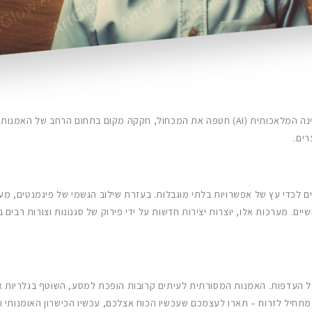
רים.
תבניות, מבנים וסגנונות שנמצאים ביצירות קלאסיות ומודרניות של אמנים אנושיים. מערכות אלו, יוצרות יצירות חדש
די של העדפות. האמנות המסורתית לעיתים קרובות הופכת למסע, השוטף בגלריו
ת מרחבינו בצורה מושלמת. כאן בדיוק, קסם האמנות שנוצרה באמצעות AI מתחיל לזרוח – תארו לעצמכם שעכשיו הכוח אצ