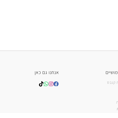
מושיים
אנחנו גם כאן
ת קנבס
ת
חות