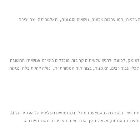
דפות, כמו ערכות צבעים, נושאים וסגנונות, והאלגוריתם יוצר יצירה
ישנם אנשים שעשויים לשאול על האמינות והנשמה של אמנות שנולדה ממעגלים וקודים. אכן, האם אמנות שנוצרה על ידי מכונה יכולה אי פעם להשוות באמת לעומק, לכוונה ולרגש שלעיתים קרובות מוכללים ביצירה אנושית? התשובה
איננה שחור או לבן. אמנות AI אינה מקבילה לשכפול היצירתיות האנושית, אלא הרחבה של ההתקדמות הטכנולוגית שלנו הפותחת דרכים חדשות לביטוי וגישה לכל. עבור רבים, האמנות, בצורותיה המסורתיות, יכולה להיות בלתי נגישה
בתוך עולם האמנות בעזרת AI, עולות השאלות – מי הוא האמן בעצם? האלגוריתם, המתכנת, או המשתמש הסופי המציין את ההעדפות? איפה נמצאת המקוריות ביצירה שנוצרה באמצעות מודלים מתמטיים ואנליטיקה? העתיד של AI
את עתיד האמנות, אלא גם איך אנו רואים, מעריכים ומשתתפים בה.