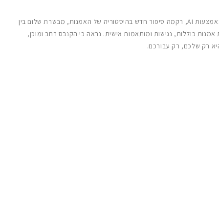
הקסם כאשר מביטים קדימה, המיזוג של AI ואמנות חושף פרדיגמה מעניינת, בה טכנולוגיה אינה מתחרה אלא שותפה ליצירתיות האנושית. האמנות שנוצרה באמצעות AI, רקמה סיפור חדש בהיסטוריה של האמנות, מבשרת שלום בין
התקדמות טכנולוגית ויצירתיות אנושית. הדרך שלפנינו, מנוקדת בשאלות אתיות, פילוסופיות ויצירתיות, בשלה לחקירה ולגילוי, מבטיחה מפל צבעוני של חוויות אמנות כוללות, נגישות ומותאמות אישית. נראה כי הקנבס רחב ומוכן,
יא רק שלכם, רק עבורכם.