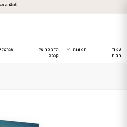
🍎🍯 הזמינו
עמוד
תמונות
הדפסה על
אגרטלי
הבית
קנבס