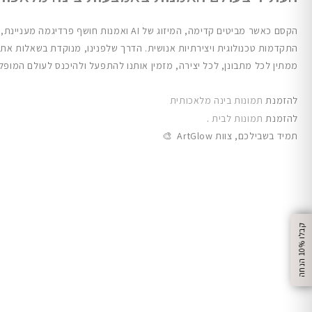
ממתין לכל מתבונן, לכל יצירה, מזמין אותנו להתפעל ולהיכנס לעולם המופל
להזמנת
תמונות בינה מלאכותית
להזמנת
תמונות לבית
.
תמיד בשבילכם,
צוות ArtGlow 🎨
%
ק
ב
ל
ו
1
0
ה
נ
ח
ה