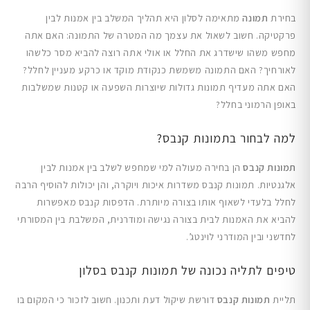
בחירת
תמונה
מתאימה לסלון היא תהליך המשלב בין אמנות לבין
פרקטיקה. חשוב לשאול את עצמך מה המטרה של התמונה: האם אתה
מחפש משהו שישדרג את החלל או אולי אתה רוצה להביא מסר כלשהו
לאורחיך? האם התמונה משמשת כנקודת מוקד או כרקע מעניין לחלל?
האם אתה מעדיף תמונות גדולות שיוצרות השפעה או קטנות שמשלבות
באופן הרמוני בחלל?
למה לבחור בתמונות קנבס?
תמונות קנבס
הן בחירה מעולה למי שמחפש לשלב בין אמנות לבין
אלגנטיות. תמונות קנבס משדרות איכות ויוקרה, והן יכולות להוסיף הרבה
לחלל בלעדי לשאוף אותו בצורה מיותרת. הדפסות קנבס מאפשרות
להביא את האמנות לבית בצורה נגישה ומודרנית, המשלבת בין המסורתי
לחדשני ובין המודרני לוינטג’.
טיפים לתליה נכונה של תמונות קנבס בסלון
תליית
תמונות קנבס
דורשת שיקול דעת ותכנון. חשוב לזכור כי המקום בו