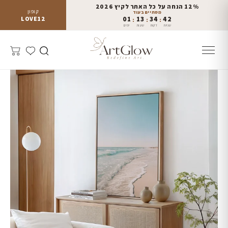
12% הנחה על כל האתר לקיץ 2026
קופון
מסתיים בעוד
LOVE12
01
13
34
42
:
:
:
שניות
דקות
שעות
ימים