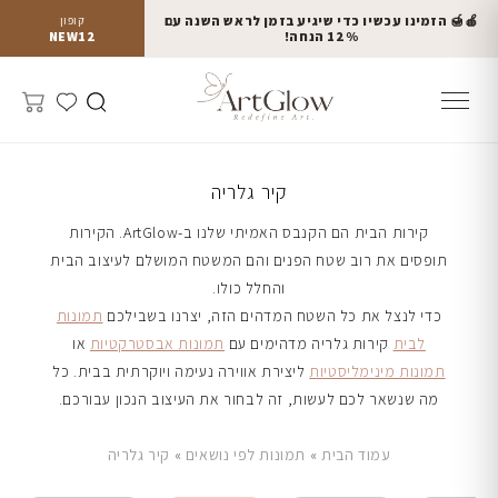
🍎🍯 הזמינו עכשיו כדי שיגיע בזמן לראש השנה עם
קופון
12% הנחה!
NEW12
קיר גלריה
קירות הבית הם הקנבס האמיתי שלנו ב-ArtGlow. הקירות
תופסים את רוב שטח הפנים והם המשטח המושלם לעיצוב הבית
והחלל כולו.
כדי לנצל את כל השטח המדהים הזה, יצרנו בשבילכם
תמונות
לבית
קירות גלריה מדהימים עם
תמונות אבסטרקטיות
או
תמונות מינימליסטיות
ליצירת אווירה נעימה ויוקרתית בבית. כל
מה שנשאר לכם לעשות, זה לבחור את העיצוב הנכון עבורכם.
עמוד הבית
»
תמונות לפי נושאים
»
קיר גלריה