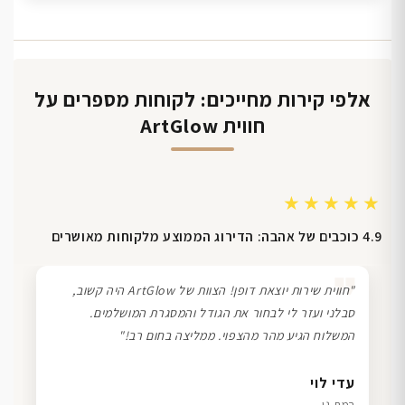
אלפי קירות מחייכים: לקוחות מספרים על
חווית ArtGlow
★★★★★
4.9 כוכבים של אהבה: הדירוג הממוצע מלקוחות מאושרים
❞
"חווית שירות יוצאת דופן! הצוות של ArtGlow היה קשוב,
סבלני ועזר לי לבחור את הגודל והמסגרת המושלמים.
המשלוח הגיע מהר מהצפוי. ממליצה בחום רב!"
דנה גל
שרון כהן
ליאת ויוסי מ.
עדי לוי
חיפה
תל אביב
הוד השרון
רמת גן