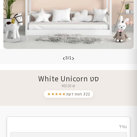
›
‹
3/1
סט White Unicorn
403.00
₪
322 חוות דעת
★★★★★
גודל