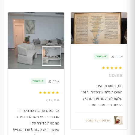
אריה פ.
✔
מאומת
★
★
★
★
★
7/22/2026
אירה פ.
✔
מאומת
ואו, פשוט מדהים
★
★
★
★
★
האיכות בלתי נורמלית והזמן
שלקח להדפסה ועד שהגיע
7/15/2026
הביתה היה מהיר מעוד
אני ממש אוהבת את היצירה
שבחרתי! היא משתלבת בצורה
הדפסה על קנבס
מהממת בדירה שלי!
משלוח היה מעולה! ארוז מצויין!