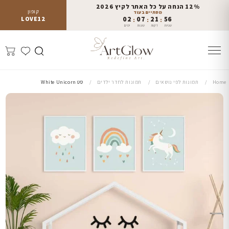
12% הנחה על כל האתר לקיץ 2026
קופון
מסתיים בעוד
LOVE12
02
07
21
55
:
:
:
שניות
דקות
שעות
ימים
Home
תמונות לפי נושאים
תמונות לחדר ילדים
סט White Unicorn