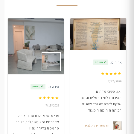
אריה פ.
✔
מאומת
★
★
★
★
★
7/22/2026
אירה פ.
✔
מאומת
ואו, פשוט מדהים
★
★
★
★
★
האיכות בלתי נורמלית והזמן
שלקח להדפסה ועד שהגיע
7/15/2026
הביתה היה מהיר מעוד
אני ממש אוהבת את היצירה
שבחרתי! היא משתלבת בצורה
הדפסה על קנבס
מהממת בדירה שלי!