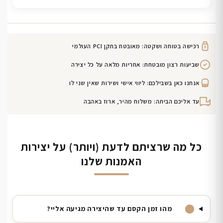
רכישה בטוחה ושקטה: מאובטח בתקן PCI העולמי
שביעות רצון מובטחת: אחריות מלאה על כל יצירה
אנחנו כאן בשבילכם: ליווי אישי ושירות שאין שני לו
עד אליכם הביתה: משלוח מהיר, ארוז באהבה
כל מה שרציתם לדעת (ויותר) על יצירות
האמנות שלנו
מהו זמן הקסם עד שהיצירה מגיעה אליי?