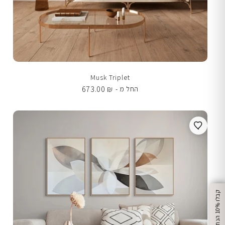
Musk Triplet
673.00
₪
החל מ -
%
ק
ב
ל
ו
1
0
ה
נ
ח
ה