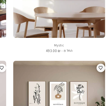
Mystic
493.00
₪
החל מ -