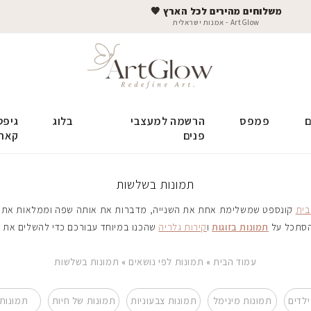
משלוחים מהירים לכל הארץ 🤎
ArtGlow - אמנות ישראלית
ם
פמפס
הרשמה למעצבי
בלוג
גיפט
פנים
קאר
תמונות בשלשות
בית
קונספט שמשלימת אחת את השנייה, מדברות את אותה שפה וממלאות את קירו
הסתכל על
תמונות בזוגות
ו
קירות גלריה
שהכנו במיוחד עבורכם כדי להשלים את ה
עמוד הבית
»
תמונות לפי נושאים
»
תמונות בשלשות
ילדים
תמונות מינימל
תמונות צבעוניות
תמונות של חיות
תמונות 