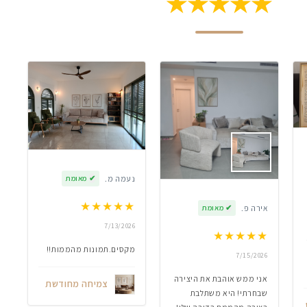
★★★★★
נעמה מ.
✔
מאומת
★
★
★
★
★
אירה פ.
✔
מאומת
7/13/2026
★
★
★
★
★
מקסים.תמונות מהממות!!
7/15/2026
אני ממש אוהבת את היצירה
צמיחה מחודשת
שבחרתי! היא משתלבת