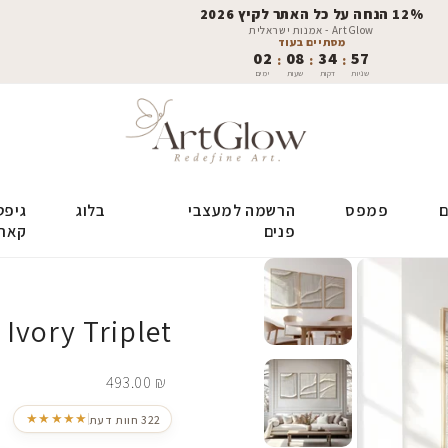
12% הנחה על כל האתר לקיץ 2026
ArtGlow - אמנות ישראלית
מסתיים בעוד
02
08
34
56
:
:
:
שניות
דקות
שעות
ימים
ם
פמפס
הרשמה למעצבי
בלוג
גיפט
פנים
קאר
Ivory Triplet
493.00
₪
★★★★★
322 חוות דעת