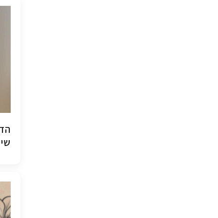
הדפ
שיש