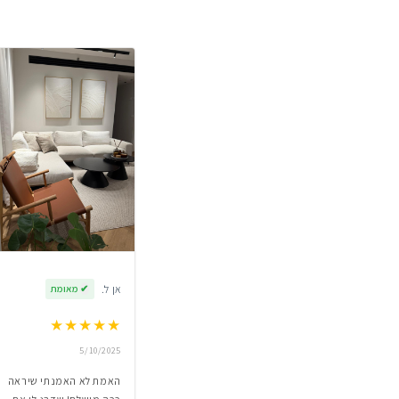
אן ל.
✔
מאומת
★
★
★
★
★
5/10/2025
האמת לא האמנתי שיראה