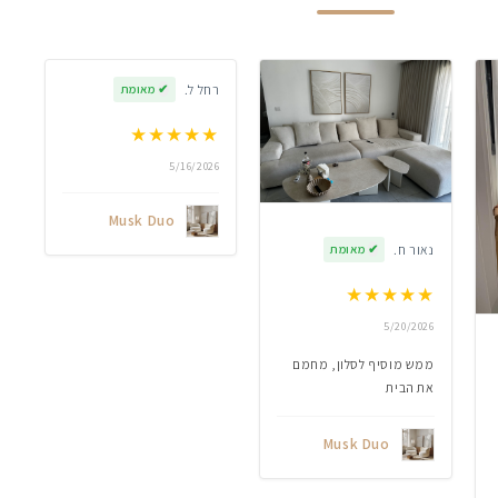
רחל ל.
✔
מאומת
★
★
★
★
★
5/16/2026
Musk Duo
נאור ח.
✔
מאומת
★
★
★
★
★
5/20/2026
ממש מוסיף לסלון, מחמם
את הבית
Musk Duo