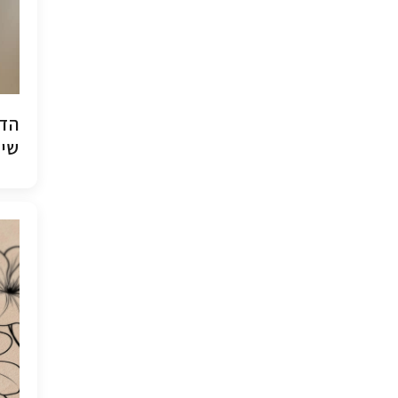
הדפ
שיש