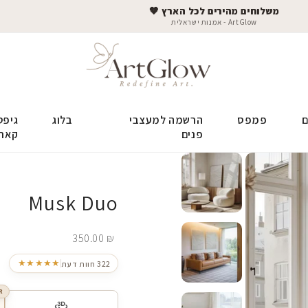
משלוחים מהירים לכל הארץ 🤎
ArtGlow - אמנות ישראלית
ם
פמפס
הרשמה למעצבי
בלוג
גיפט
פנים
קאר
Musk Duo
350.00
₪
★★★★★
322 חוות דעת
R