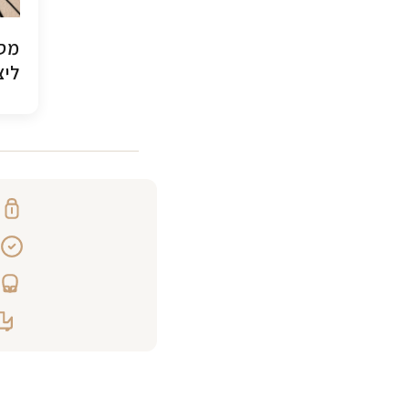
מסג
ליצ