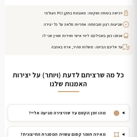
רכישה בטוחה ושקטה: מאובטח בתקן PCI העולמי
שביעות רצון מובטחת: אחריות מלאה על כל יצירה
אנחנו כאן בשבילכם: ליווי אישי ושירות שאין שני לו
עד אליכם הביתה: משלוח מהיר, ארוז באהבה
כל מה שרציתם לדעת (ויותר) על יצירות
האמנות שלנו
מהו זמן הקסם עד שהיצירה מגיעה אליי?
מאיזה חומר קסום עשויה המסגרת החיצונית?