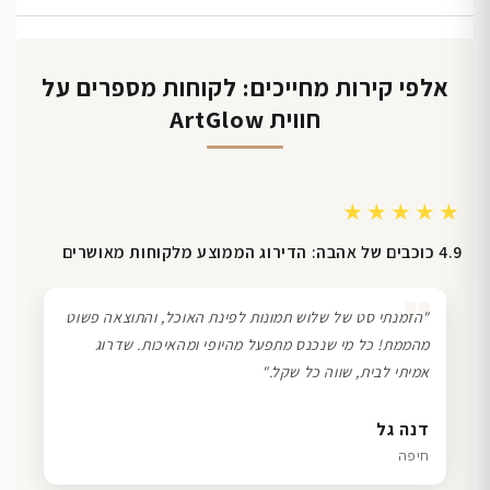
אלפי קירות מחייכים: לקוחות מספרים על
חווית ArtGlow
★★★★★
4.9 כוכבים של אהבה: הדירוג הממוצע מלקוחות מאושרים
❞
"הזמנתי סט של שלוש תמונות לפינת האוכל, והתוצאה פשוט
מהממת! כל מי שנכנס מתפעל מהיופי ומהאיכות. שדרוג
אמיתי לבית, שווה כל שקל."
עדי לוי
שרון כהן
ליאת ויוסי מ.
דנה גל
רמת גן
תל אביב
הוד השרון
חיפה