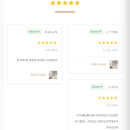
★★★★★
סמדר כ.
Dana N.
✔
מאומת
✔
מאומת
★
★
★
★
★
★
★
★
★
★
5/9/2025
12/31/2025
התמונה ממש ממש מיוחדת
Solo Ivory
Solo Ivory
הילה ד.
✔
מאומת
★
★
★
★
★
9/3/2025
תמונה מהממת עם טקסטורה
ויזואלית ברמה גבוהה, מסגרת
איכותית.