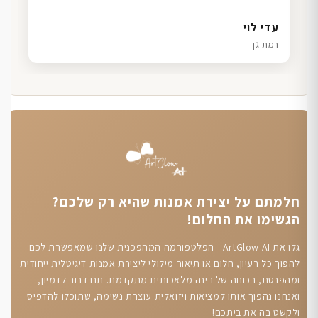
דנה גל
שרון כהן
ליאת ויוסי מ.
עדי לוי
חיפה
תל אביב
הוד השרון
רמת גן
חלמתם על יצירת אמנות שהיא רק שלכם?
הגשימו את החלום!
גלו את ArtGlow AI - הפלטפורמה המהפכנית שלנו שמאפשרת לכם
להפוך כל רעיון, חלום או תיאור מילולי ליצירת אמנות דיגיטלית ייחודית
ומהפנטת, בכוחה של בינה מלאכותית מתקדמת. תנו דרור לדמיון,
ואנחנו נהפוך אותו למציאות ויזואלית עוצרת נשימה, שתוכלו להדפיס
ולקשט בה את ביתכם!