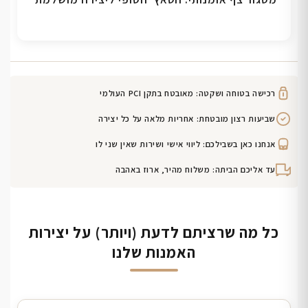
רכישה בטוחה ושקטה: מאובטח בתקן PCI העולמי
שביעות רצון מובטחת: אחריות מלאה על כל יצירה
אנחנו כאן בשבילכם: ליווי אישי ושירות שאין שני לו
עד אליכם הביתה: משלוח מהיר, ארוז באהבה
כל מה שרציתם לדעת (ויותר) על יצירות
האמנות שלנו