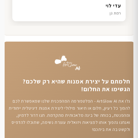
דנה גל
שרון כהן
ליאת ויוסי מ.
עדי לוי
חיפה
תל אביב
הוד השרון
רמת גן
חלמתם על יצירת אמנות שהיא רק שלכם?
הגשימו את החלום!
גלו את ArtGlow AI - הפלטפורמה המהפכנית שלנו שמאפשרת לכם
להפוך כל רעיון, חלום או תיאור מילולי ליצירת אמנות דיגיטלית ייחודית
ומהפנטת, בכוחה של בינה מלאכותית מתקדמת. תנו דרור לדמיון,
ואנחנו נהפוך אותו למציאות ויזואלית עוצרת נשימה, שתוכלו להדפיס
ולקשט בה את ביתכם!