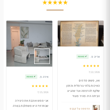
★★★★★
אריה פ.
✔
מאומת
★
★
★
★
★
7/22/2026
אירה פ.
✔
מאומת
ואו, פשוט מדהים
★
★
★
★
★
האיכות בלתי נורמלית והזמן
שלקח להדפסה ועד שהגיע
7/15/2026
הביתה היה מהיר מעוד
אני ממש אוהבת את היצירה
שבחרתי! היא משתלבת בצורה
הדפסה על קנבס