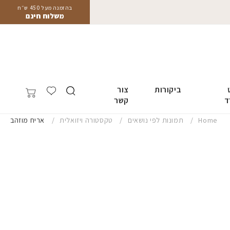
בהזמנה מעל 450 ש״ח
משלוח חינם
ביקורות
צור
ד
קשר
Home
תמונות לפי נושאים
טקסטורה ויזואלית
אריח מוזהב