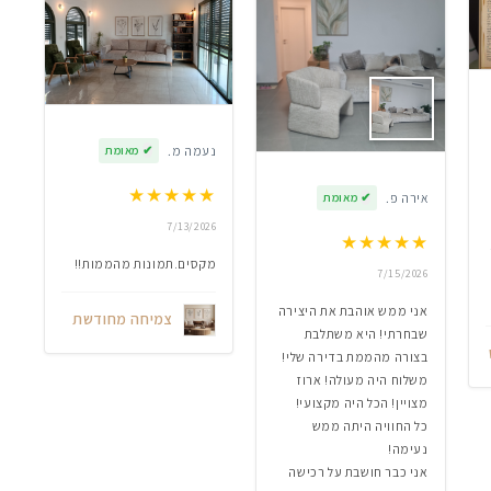
נעמה מ.
✔
מאומת
★
★
★
★
★
אירה פ.
✔
מאומת
7/13/2026
★
★
★
★
★
מקסים.תמונות מהממות!!
7/15/2026
אני ממש אוהבת את היצירה
צמיחה מחודשת
שבחרתי! היא משתלבת
בצורה מהממת בדירה שלי!
משלוח היה מעולה! ארוז
מצויין! הכל היה מקצועי!
כל החוויה היתה ממש
נעימה!
אני כבר חושבת על רכישה