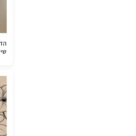
הדפ
שיש