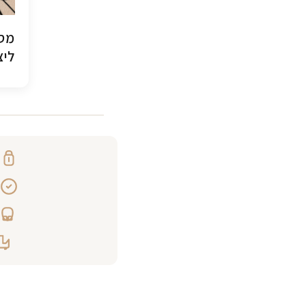
מסג
ליצ