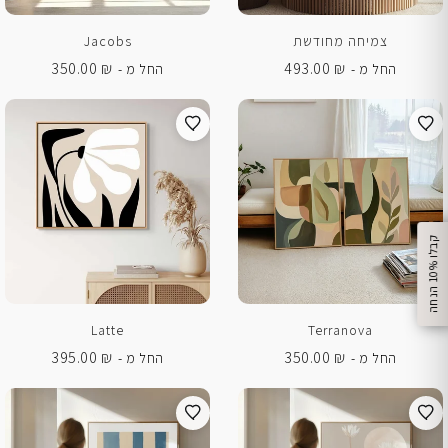
צמיחה מחודשת
Jacobs
350.00
₪
493.00
₪
החל מ -
החל מ -
%
ק
ב
ל
ו
1
0
ה
נ
ח
ה
Latte
Terranova
395.00
₪
350.00
₪
החל מ -
החל מ -