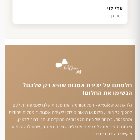
דנה גל
שרון כהן
ליאת ויוסי מ.
עדי לוי
חיפה
תל אביב
הוד השרון
רמת גן
חלמתם על יצירת אמנות שהיא רק שלכם?
הגשימו את החלום!
גלו את ArtGlow AI - הפלטפורמה המהפכנית שלנו שמאפשרת לכם
להפוך כל רעיון, חלום או תיאור מילולי ליצירת אמנות דיגיטלית ייחודית
ומהפנטת, בכוחה של בינה מלאכותית מתקדמת. תנו דרור לדמיון,
ואנחנו נהפוך אותו למציאות ויזואלית עוצרת נשימה, שתוכלו להדפיס
ולקשט בה את ביתכם!