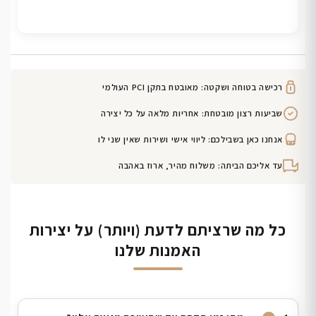
רכישה בטוחה ושקטה: מאובטח בתקן PCI העולמי
שביעות רצון מובטחת: אחריות מלאה על כל יצירה
אנחנו כאן בשבילכם: ליווי אישי ושירות שאין שני לו
עד אליכם הביתה: משלוח מהיר, ארוז באהבה
כל מה שרציתם לדעת (ויותר) על יצירות
האמנות שלנו