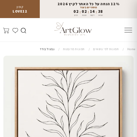
12% הנחה על כל האתר לקיץ 2026
קופון
מסתיים בעוד
LOVE12
02
02
14
37
:
:
:
שניות
דקות
שעות
ימים
Home
תמונות לפי נושאים
תמונות מרובעות
גבעול בודד