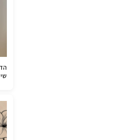
הדפ
שיש