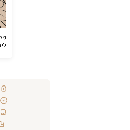
מסג
ליצ