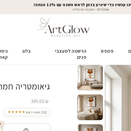
 עכשיו כדי שיגיע בזמן לראש השנה עם 12% הנחה!
ArtGlow - אמנות ישראלית
ם
פמפס
הרשמה למעצבי
בלוג
גיפט
פנים
קאר
גיאומטריה חמה
395.00
₪
★★★★★
322 חוות דעת
R