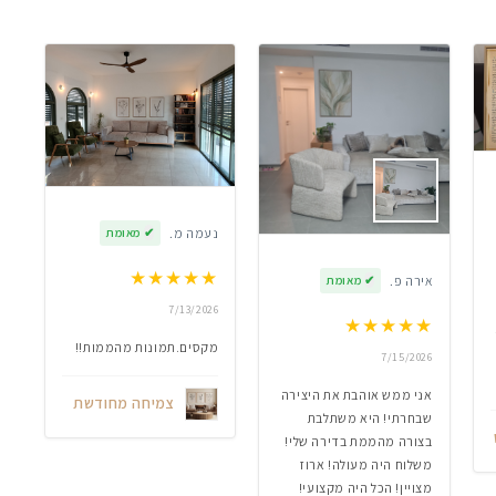
נעמה מ.
✔
מאומת
★
★
★
★
★
אירה פ.
✔
מאומת
7/13/2026
★
★
★
★
★
מקסים.תמונות מהממות!!
7/15/2026
אני ממש אוהבת את היצירה
צמיחה מחודשת
שבחרתי! היא משתלבת
בצורה מהממת בדירה שלי!
משלוח היה מעולה! ארוז
מצויין! הכל היה מקצועי!