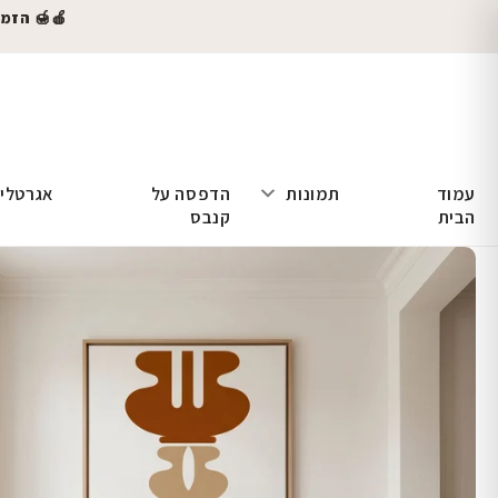
🍎🍯 הזמינו
עמוד
תמונות
הדפסה על
אגרטלי
הבית
קנבס