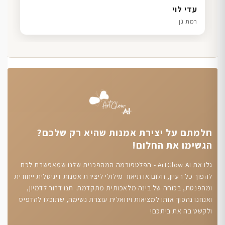
דנה גל
שרון כהן
ליאת ויוסי מ.
עדי לוי
חיפה
תל אביב
הוד השרון
רמת גן
חלמתם על יצירת אמנות שהיא רק שלכם?
הגשימו את החלום!
גלו את ArtGlow AI - הפלטפורמה המהפכנית שלנו שמאפשרת לכם
להפוך כל רעיון, חלום או תיאור מילולי ליצירת אמנות דיגיטלית ייחודית
ומהפנטת, בכוחה של בינה מלאכותית מתקדמת. תנו דרור לדמיון,
ואנחנו נהפוך אותו למציאות ויזואלית עוצרת נשימה, שתוכלו להדפיס
ולקשט בה את ביתכם!