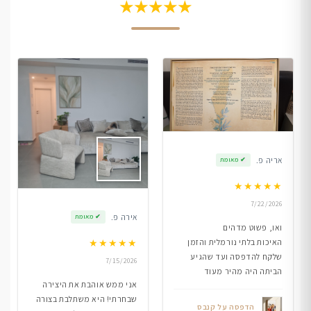
★★★★★
אריה פ.
✔
מאומת
★
★
★
★
★
7/22/2026
אירה פ.
✔
מאומת
ואו, פשוט מדהים
★
★
★
★
★
האיכות בלתי נורמלית והזמן
שלקח להדפסה ועד שהגיע
7/15/2026
הביתה היה מהיר מעוד
אני ממש אוהבת את היצירה
שבחרתי! היא משתלבת בצורה
הדפסה על קנבס