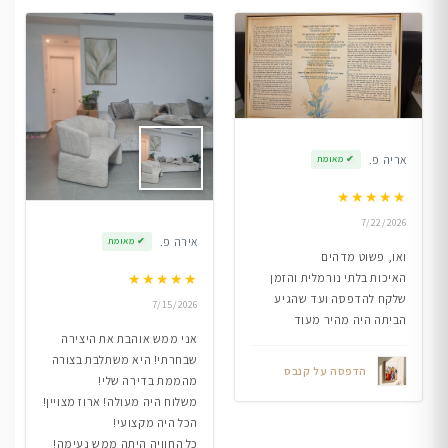
אריה פ.
✔
מאומת
★
★
★
★
★
7/22/2026
אירה פ.
✔
מאומת
ואו, פשוט מדהים
★
★
★
★
★
האיכות בלתי נורמלית והזמן
שלקח להדפסה ועד שהגיע
7/15/2026
הביתה היה מהיר מעוד
אני ממש אוהבת את היצירה
שבחרתי! היא משתלבת בצורה
הדפסה על קנבס
מהממת בדירה שלי!
משלוח היה מעולה! ארוז מצויין!
הכל היה מקצועי!
כל החוויה היתה ממש נעימה!