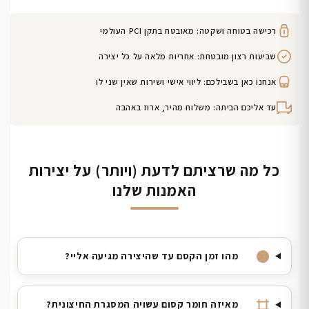
רכישה בטוחה ושקטה: מאובטח בתקן PCI העולמי
שביעות רצון מובטחת: אחריות מלאה על כל יצירה
אנחנו כאן בשבילכם: ליווי אישי ושירות שאין שני לו
עד אליכם הביתה: משלוח מהיר, ארוז באהבה
כל מה שרציתם לדעת (ויותר) על יצירות
האמנות שלנו
מהו זמן הקסם עד שהיצירה מגיעה אליי?
מאיזה חומר קסום עשויה המסגרת החיצונית?