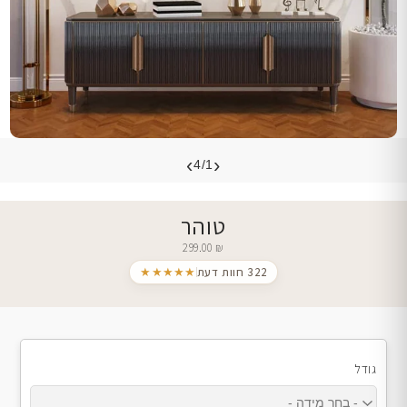
›
‹
4/1
טוהר
299.00
₪
322 חוות דעת
★★★★★
גודל