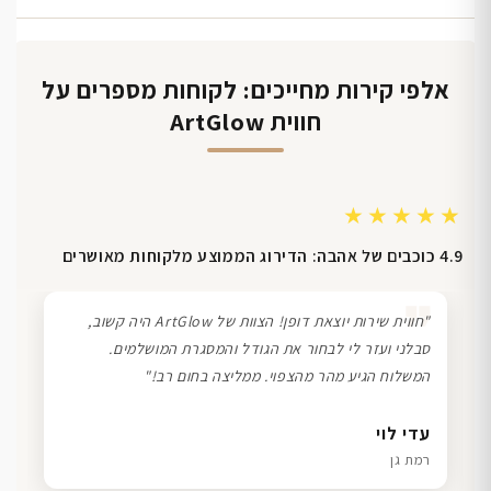
אלפי קירות מחייכים: לקוחות מספרים על
חווית ArtGlow
★★★★★
4.9 כוכבים של אהבה: הדירוג הממוצע מלקוחות מאושרים
❞
"חווית שירות יוצאת דופן! הצוות של ArtGlow היה קשוב,
סבלני ועזר לי לבחור את הגודל והמסגרת המושלמים.
המשלוח הגיע מהר מהצפוי. ממליצה בחום רב!"
דנה גל
שרון כהן
ליאת ויוסי מ.
עדי לוי
חיפה
תל אביב
הוד השרון
רמת גן