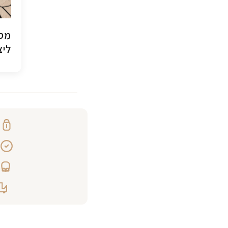
מסג
ליצ