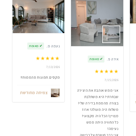
נעמה מ.
✔
מאומת
★
★
★
★
★
אירה פ.
✔
מאומת
7/13/2026
★
★
★
★
★
מקסים.תמונות מהממות!!
7/15/2026
אני ממש אוהבת את היצירה
צמיחה מחודשת
שבחרתי! היא משתלבת
בצורה מהממת בדירה שלי!
משלוח היה מעולה! ארוז
מצויין! הכל היה מקצועי!
כל החוויה היתה ממש
נעימה!
אני כבר חושבת על רכישה