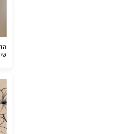
הדפ
שיש