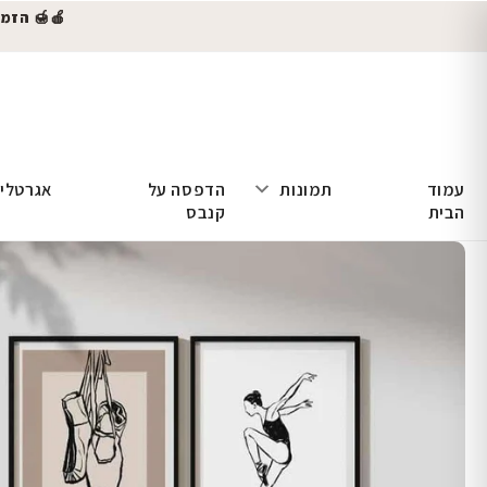
🍎🍯 הזמינו
עמוד
תמונות
הדפסה על
אגרטלי
הבית
קנבס