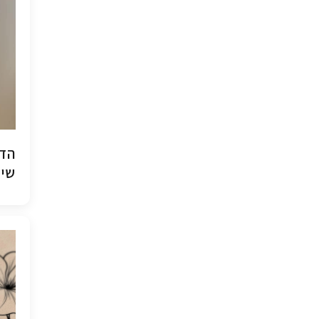
הדפ
שיש