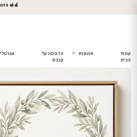
🍎🍯 הזמינו
עמוד
תמונות
הדפסה על
אגרטלי
הבית
קנבס