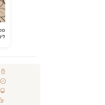
מסג
ליצ