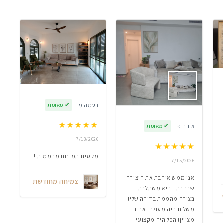
נעמה מ.
✔
מאומת
★
★
★
★
★
אירה פ.
✔
מאומת
7/13/2026
★
★
★
★
★
מקסים.תמונות מהממות!!
7/15/2026
אני ממש אוהבת את היצירה
צמיחה מחודשת
שבחרתי! היא משתלבת
בצורה מהממת בדירה שלי!
משלוח היה מעולה! ארוז
מצויין! הכל היה מקצועי!