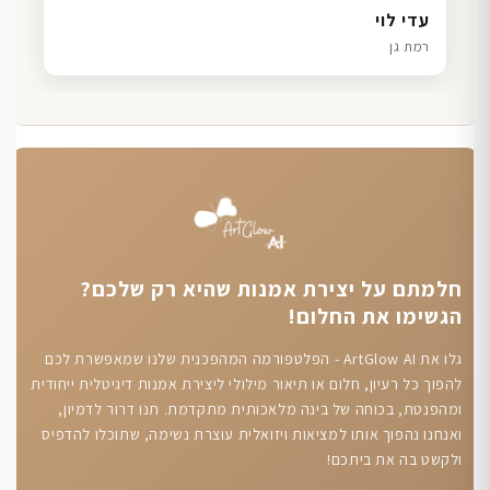
דנה גל
שרון כהן
ליאת ויוסי מ.
עדי לוי
חיפה
תל אביב
הוד השרון
רמת גן
חלמתם על יצירת אמנות שהיא רק שלכם?
הגשימו את החלום!
גלו את ArtGlow AI - הפלטפורמה המהפכנית שלנו שמאפשרת לכם
להפוך כל רעיון, חלום או תיאור מילולי ליצירת אמנות דיגיטלית ייחודית
ומהפנטת, בכוחה של בינה מלאכותית מתקדמת. תנו דרור לדמיון,
ואנחנו נהפוך אותו למציאות ויזואלית עוצרת נשימה, שתוכלו להדפיס
ולקשט בה את ביתכם!