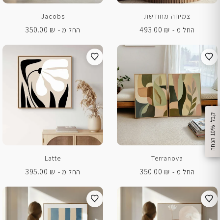
צמיחה מחודשת
Jacobs
350.00
₪
493.00
₪
החל מ -
החל מ -
%
ק
ב
ל
ו
1
0
ה
נ
ח
ה
Latte
Terranova
395.00
₪
350.00
₪
החל מ -
החל מ -