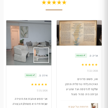
★★★★★
אריה פ.
✔
מאומת
★
★
★
★
★
7/22/2026
אירה פ.
✔
מאומת
ואו, פשוט מדהים
★
★
★
★
★
האיכות בלתי נורמלית והזמן
שלקח להדפסה ועד שהגיע
7/15/2026
הביתה היה מהיר מעוד
אני ממש אוהבת את היצירה
שבחרתי! היא משתלבת בצורה
הדפסה על קנבס