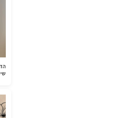
הדפ
שיש