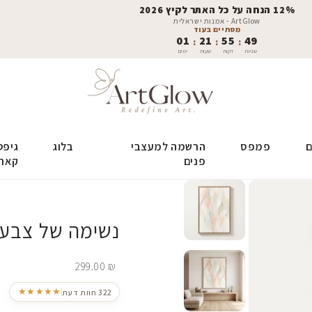
12% הנחה על כל האתר לקיץ 2026
ArtGlow - אמנות ישראלית
מסתיים בעוד
01
21
55
48
:
:
:
שניות
דקות
שעות
ימים
ם
פמפס
הרשמה למעצבי
בלוג
גיפט
פנים
קאר
נשימה של צבע
299.00
₪
★★★★★
322 חוות דעת