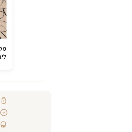
מסג
ליצ