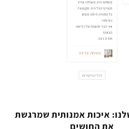
משלוח היה מעולה! ארוז
מצויין! הכל היה מקצועי!
כל החוויה היתה ממש
נעימה!
אני כבר חושבת על רכישה
הבאה!
תודה רבה
צמיחה עדינה
לכל הביקורות
נו: איכות אמנותית שמרגשת
את החושים