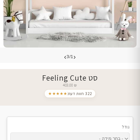
›
‹
3/1
סט Feeling Cute
403.00
₪
322 חוות דעת
★★★★★
גודל