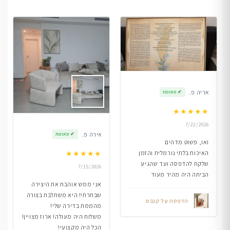
אריה פ.
✔
מאומת
★
★
★
★
★
7/22/2026
אירה פ.
✔
מאומת
ואו, פשוט מדהים
★
★
★
★
★
האיכות בלתי נורמלית והזמן
שלקח להדפסה ועד שהגיע
7/15/2026
הביתה היה מהיר מעוד
אני ממש אוהבת את היצירה
שבחרתי! היא משתלבת בצורה
הדפסה על קנבס
מהממת בדירה שלי!
משלוח היה מעולה! ארוז מצויין!
הכל היה מקצועי!