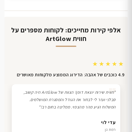
אלפי קירות מחייכים: לקוחות מספרים על
חווית ArtGlow
★★★★★
4.9 כוכבים של אהבה: הדירוג הממוצע מלקוחות מאושרים
❞
"חווית שירות יוצאת דופן! הצוות של ArtGlow היה קשוב,
סבלני ועזר לי לבחור את הגודל והמסגרת המושלמים.
המשלוח הגיע מהר מהצפוי. ממליצה בחום רב!"
דנה גל
שרון כהן
ליאת ויוסי מ.
עדי לוי
חיפה
תל אביב
הוד השרון
רמת גן