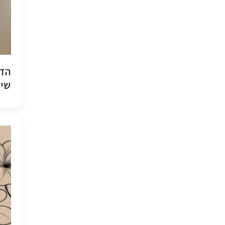
הדפ
שיש