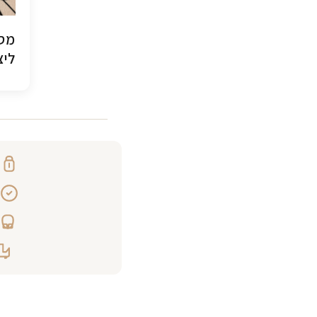
מסג
ליצ