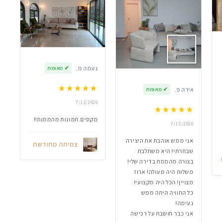
נעמה מ.
✔
מאומת
★
★
★
★
★
אירה פ.
✔
מאומת
7/13/2026
★
★
★
★
★
מקסים.תמונות מהממות!!
7/15/2026
אני ממש אוהבת את היצירה
צמיחה מחודשת
שבחרתי! היא משתלבת
בצורה מהממת בדירה שלי!
משלוח היה מעולה! ארוז
מצויין! הכל היה מקצועי!
כל החוויה היתה ממש
נעימה!
אני כבר חושבת על רכישה