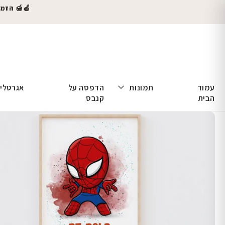
🍎🍯 הזמינו
עמוד
תמונות
הדפסה על
אגרטלי
הבית
קנבס