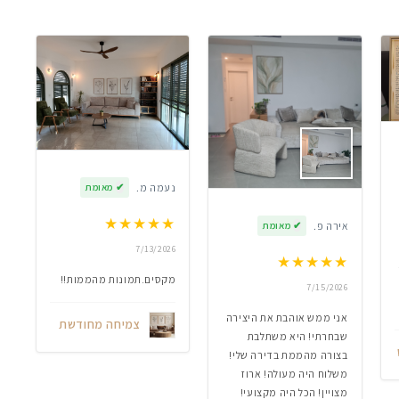
נעמה מ.
✔
מאומת
★
★
★
★
★
אירה פ.
✔
מאומת
7/13/2026
★
★
★
★
★
מקסים.תמונות מהממות!!
7/15/2026
אני ממש אוהבת את היצירה
צמיחה מחודשת
שבחרתי! היא משתלבת
בצורה מהממת בדירה שלי!
משלוח היה מעולה! ארוז
מצויין! הכל היה מקצועי!