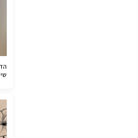
הדפ
שיש