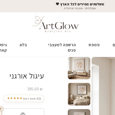
משלוחים מהירים לכל הארץ 🤎
ArtGlow - אמנות ישראלית
ם
פמפס
הרשמה למעצבי
בלוג
גיפט
פנים
קאר
עיגול אורגני
395.00
₪
★★★★★
321 חוות דעת
R