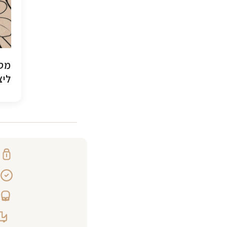
מסג
ליצ