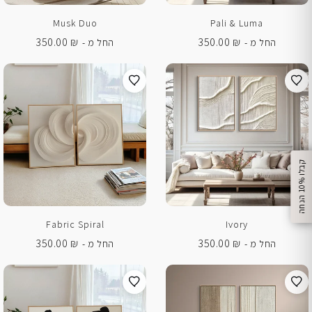
Musk Duo
Pali & Luma
350.00
₪
350.00
₪
החל מ -
החל מ -
%
ק
ב
ל
ו
1
0
ה
נ
ח
ה
Fabric Spiral
Ivory
350.00
₪
350.00
₪
החל מ -
החל מ -