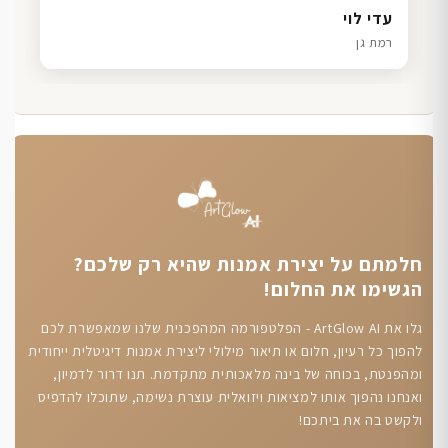
דנה גל
שרון כהן
ליאת ויוסי מ.
עדי לוי
חיפה
תל אביב
הוד השרון
רמת גן
חלמתם על יצירת אמנות שהיא רק שלכם?
הגשימו את החלום!
גלו את ArtGlow AI - הפלטפורמה המהפכנית שלנו שמאפשרת לכם
להפוך כל רעיון, חלום או תיאור מילולי ליצירת אמנות דיגיטלית ייחודית
ומהפנטת, בכוחה של בינה מלאכותית מתקדמת. תנו דרור לדמיון,
ואנחנו נהפוך אותו למציאות ויזואלית עוצרת נשימה, שתוכלו להדפיס
ולקשט בה את ביתכם!