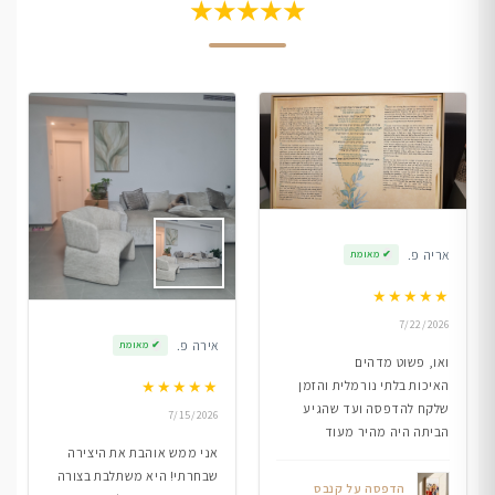
★★★★★
אריה פ.
✔
מאומת
★
★
★
★
★
7/22/2026
אירה פ.
✔
מאומת
ואו, פשוט מדהים
★
★
★
★
★
האיכות בלתי נורמלית והזמן
שלקח להדפסה ועד שהגיע
7/15/2026
הביתה היה מהיר מעוד
אני ממש אוהבת את היצירה
שבחרתי! היא משתלבת בצורה
הדפסה על קנבס