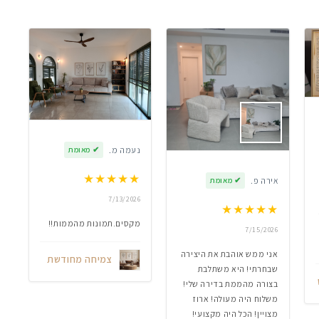
נעמה מ.
✔
מאומת
★
★
★
★
★
אירה פ.
✔
מאומת
7/13/2026
★
★
★
★
★
מקסים.תמונות מהממות!!
7/15/2026
אני ממש אוהבת את היצירה
צמיחה מחודשת
שבחרתי! היא משתלבת
בצורה מהממת בדירה שלי!
משלוח היה מעולה! ארוז
מצויין! הכל היה מקצועי!