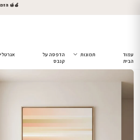
🍎🍯 הזמינו
עמוד
תמונות
הדפסה על
אגרטלי
הבית
קנבס