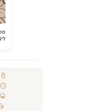
מסג
ליצ