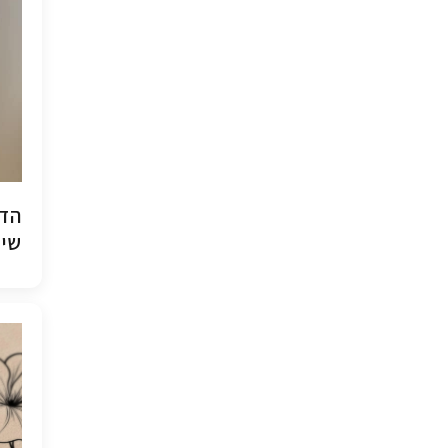
הדפ
שיש