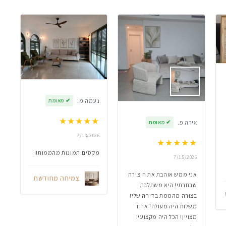
נעמה מ.
✔
מאומת
★
★
★
★
★
אירה פ.
✔
מאומת
7/13/2026
★
★
★
★
★
מקסים.תמונות מהממות!!
7/15/2026
אני ממש אוהבת את היצירה
צמיחה מחודשת
שבחרתי! היא משתלבת
בצורה מהממת בדירה שלי!
משלוח היה מעולה! ארוז
מצויין! הכל היה מקצועי!