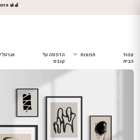
🍎🍯 הזמינו
עמוד
תמונות
הדפסה על
אגרטלי
הבית
קנבס