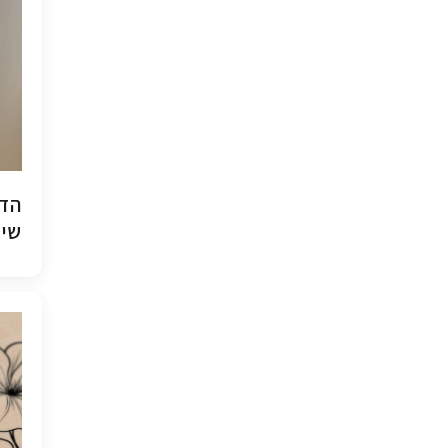
הדפ
שיש