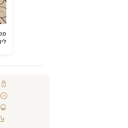
מסג
ליצ