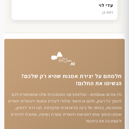
דנה גל
שרון כהן
ליאת ויוסי מ.
עדי לוי
חיפה
תל אביב
הוד השרון
רמת גן
חלמתם על יצירת אמנות שהיא רק שלכם?
הגשימו את החלום!
גלו את ArtGlow AI - הפלטפורמה המהפכנית שלנו שמאפשרת לכם
להפוך כל רעיון, חלום או תיאור מילולי ליצירת אמנות דיגיטלית ייחודית
ומהפנטת, בכוחה של בינה מלאכותית מתקדמת. תנו דרור לדמיון,
ואנחנו נהפוך אותו למציאות ויזואלית עוצרת נשימה, שתוכלו להדפיס
ולקשט בה את ביתכם!