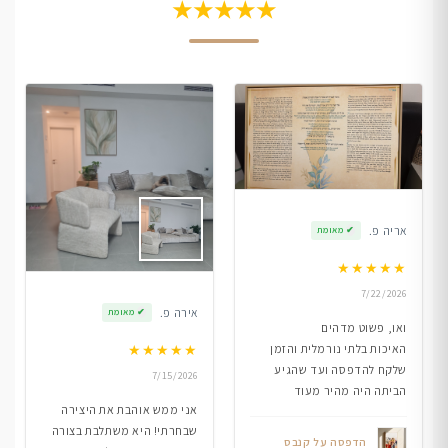
★★★★★
אריה פ.
✔
מאומת
★
★
★
★
★
7/22/2026
אירה פ.
✔
מאומת
ואו, פשוט מדהים
★
★
★
★
★
האיכות בלתי נורמלית והזמן
שלקח להדפסה ועד שהגיע
7/15/2026
הביתה היה מהיר מעוד
אני ממש אוהבת את היצירה
שבחרתי! היא משתלבת בצורה
הדפסה על קנבס