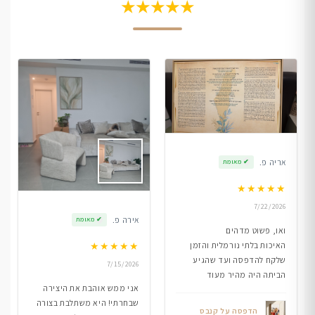
★★★★★
אריה פ.
✔
מאומת
★
★
★
★
★
7/22/2026
אירה פ.
✔
מאומת
ואו, פשוט מדהים
★
★
★
★
★
האיכות בלתי נורמלית והזמן
שלקח להדפסה ועד שהגיע
7/15/2026
הביתה היה מהיר מעוד
אני ממש אוהבת את היצירה
שבחרתי! היא משתלבת בצורה
הדפסה על קנבס