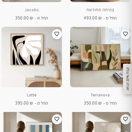
צמיחה מחודשת
Jacobs
350.00
₪
493.00
₪
החל מ -
החל מ -
%
ק
ב
ל
ו
1
0
ה
נ
ח
ה
Latte
Terranova
395.00
₪
350.00
₪
החל מ -
החל מ -