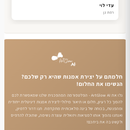
דנה גל
שרון כהן
ליאת ויוסי מ.
עדי לוי
חיפה
תל אביב
הוד השרון
רמת גן
חלמתם על יצירת אמנות שהיא רק שלכם?
הגשימו את החלום!
גלו את ArtGlow AI - הפלטפורמה המהפכנית שלנו שמאפשרת לכם
להפוך כל רעיון, חלום או תיאור מילולי ליצירת אמנות דיגיטלית ייחודית
ומהפנטת, בכוחה של בינה מלאכותית מתקדמת. תנו דרור לדמיון,
ואנחנו נהפוך אותו למציאות ויזואלית עוצרת נשימה, שתוכלו להדפיס
ולקשט בה את ביתכם!