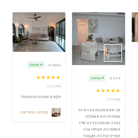
נעמה מ.
✔
מאומת
★
★
★
★
★
אירה פ.
✔
מאומת
7/13/2026
★
★
★
★
★
מקסים.תמונות מהממות!!
7/15/2026
אני ממש אוהבת את היצירה
צמיחה מחודשת
שבחרתי! היא משתלבת
בצורה מהממת בדירה שלי!
משלוח היה מעולה! ארוז
מצויין! הכל היה מקצועי!