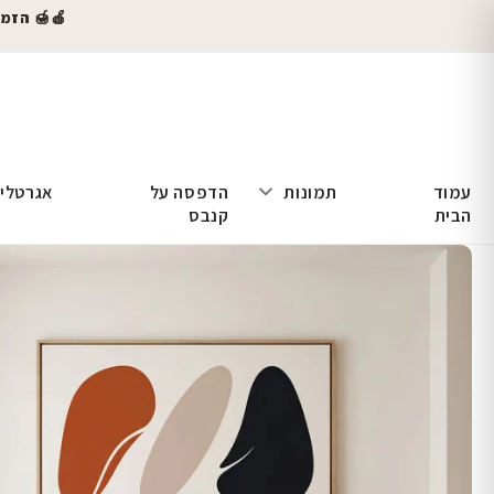
🍎🍯 הזמינו
עמוד
תמונות
הדפסה על
אגרטלי
הבית
קנבס