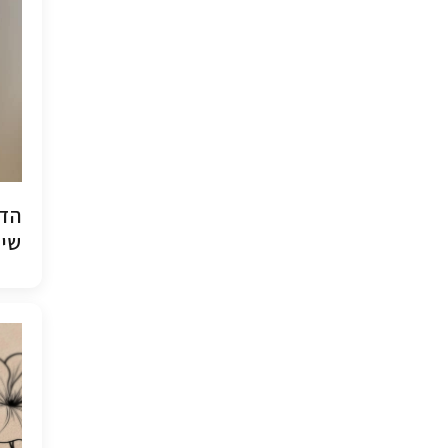
הדפ
שיש