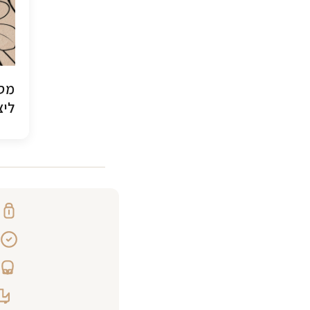
מסג
ליצ