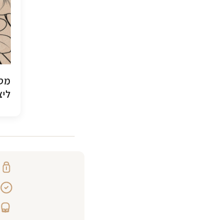
מסג
ליצ