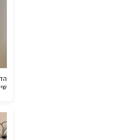
הדפ
שיש