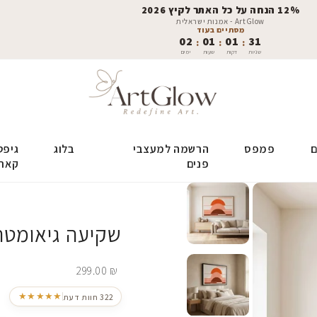
12% הנחה על כל האתר לקיץ 2026
ArtGlow - אמנות ישראלית
מסתיים בעוד
02
01
01
30
:
:
:
שניות
דקות
שעות
ימים
ם
פמפס
הרשמה למעצבי
בלוג
גיפט
פנים
קאר
שקיעה גיאומטר
299.00
₪
★★★★★
322 חוות דעת