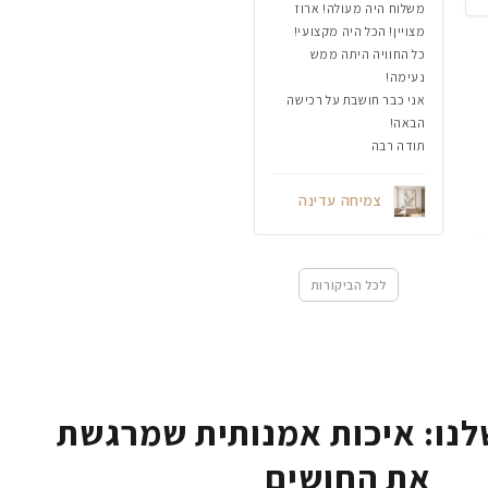
משלוח היה מעולה! ארוז
מצויין! הכל היה מקצועי!
כל החוויה היתה ממש
נעימה!
אני כבר חושבת על רכישה
הבאה!
תודה רבה
צמיחה עדינה
לכל הביקורות
נו: איכות אמנותית שמרגשת
את החושים