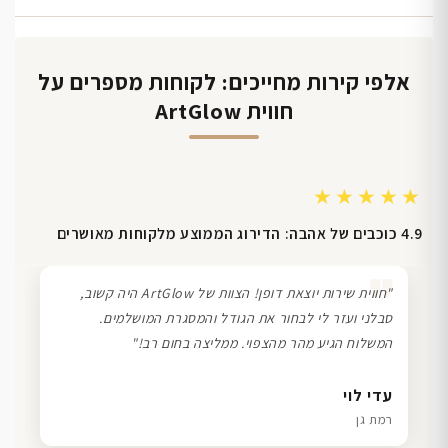
אלפי קירות מחייכים: לקוחות מספרים על
חווית ArtGlow
★★★★★
4.9 כוכבים של אהבה: הדירוג הממוצע מלקוחות מאושרים
❞
"חווית שירות יוצאת דופן! הצוות של ArtGlow היה קשוב,
סבלני ועזר לי לבחור את הגודל והמסגרת המושלמים.
המשלוח הגיע מהר מהצפוי. ממליצה בחום רב!"
דנה גל
שרון כהן
ליאת ויוסי מ.
עדי לוי
חיפה
תל אביב
הוד השרון
רמת גן