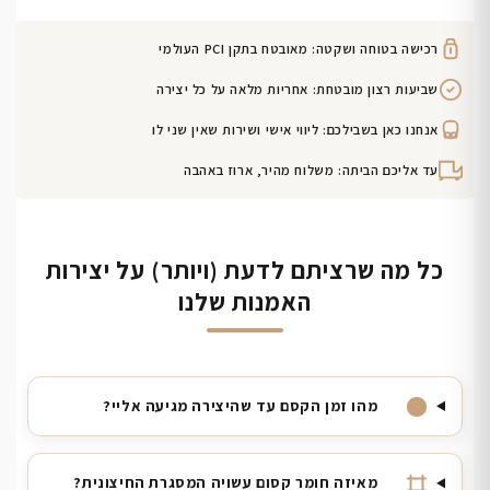
רכישה בטוחה ושקטה: מאובטח בתקן PCI העולמי
שביעות רצון מובטחת: אחריות מלאה על כל יצירה
אנחנו כאן בשבילכם: ליווי אישי ושירות שאין שני לו
עד אליכם הביתה: משלוח מהיר, ארוז באהבה
כל מה שרציתם לדעת (ויותר) על יצירות
האמנות שלנו
מהו זמן הקסם עד שהיצירה מגיעה אליי?
מאיזה חומר קסום עשויה המסגרת החיצונית?