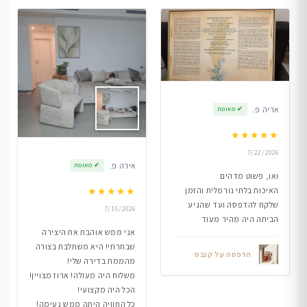
אריה פ.
✔
מאומת
★
★
★
★
★
7/22/2026
אירה פ.
✔
מאומת
ואו, פשוט מדהים
★
★
★
★
★
האיכות בלתי נורמלית והזמן
שלקח להדפסה ועד שהגיע
7/15/2026
הביתה היה מהיר מעוד
אני ממש אוהבת את היצירה
שבחרתי! היא משתלבת בצורה
הדפסה על קנבס
מהממת בדירה שלי!
משלוח היה מעולה! ארוז מצויין!
הכל היה מקצועי!
כל החוויה היתה ממש נעימה!