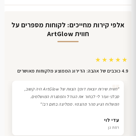
אלפי קירות מחייכים: לקוחות מספרים על
חווית ArtGlow
★★★★★
4.9 כוכבים של אהבה: הדירוג הממוצע מלקוחות מאושרים
❞
"חווית שירות יוצאת דופן! הצוות של ArtGlow היה קשוב,
סבלני ועזר לי לבחור את הגודל והמסגרת המושלמים.
המשלוח הגיע מהר מהצפוי. ממליצה בחום רב!"
דנה גל
שרון כהן
ליאת ויוסי מ.
עדי לוי
חיפה
תל אביב
הוד השרון
רמת גן