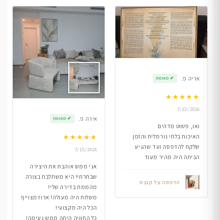
אריה פ.
✔
מאומת
★
★
★
★
★
7/22/2026
אירה פ.
✔
מאומת
ואו, פשוט מדהים
★
★
★
★
★
האיכות בלתי נורמלית והזמן
שלקח להדפסה ועד שהגיע
7/15/2026
הביתה היה מהיר מעוד
אני ממש אוהבת את היצירה
שבחרתי! היא משתלבת בצורה
הדפסה על קנבס
מהממת בדירה שלי!
משלוח היה מעולה! ארוז מצויין!
הכל היה מקצועי!
כל החוויה היתה ממש נעימה!