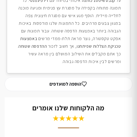
על
קנבס 100% כותנה
איכותי במיוחד עם
דיו פיגמנטי
. כל
תמונה מתוחה בקפידה על מסגרת עץ פנימית ומגיעה מוכנה
לתלייה מיידית. הוסף מגע אישי עם מסגרת חיצונית צפה
במגוון צבעים מרהיבים. כל התמונות שלנו מודפסות באיכות
הגבוהה ביותר באמצעות הדפסה שטוחה. עבור תמונות עם
אפקט טקסטורה, נוצר מראה תלת-ממדי מרשים
באמצעות
טכניקת הצללות שפיתחנו
, אך חשוב לזכור
ההדפסה שטוחה
.
כך אתם מקבלים את השילוב המושלם בין מראה עשיר
ומרשים לבין איכות הדפסה גבוהה.
הוספה למועדפים
מה הלקוחות שלנו אומרים
★★★★★