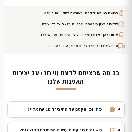
רכישה בטוחה ושקטה: מאובטח בתקן PCI העולמי
שביעות רצון מובטחת: אחריות מלאה על כל יצירה
אנחנו כאן בשבילכם: ליווי אישי ושירות שאין שני לו
עד אליכם הביתה: משלוח מהיר, ארוז באהבה
כל מה שרציתם לדעת (ויותר) על יצירות
האמנות שלנו
מהו זמן הקסם עד שהיצירה מגיעה אליי?
מאיזה חומר קסום עשויה המסגרת החיצונית?