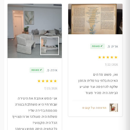
אריה פ.
✔
מאומת
★
★
★
★
★
7/22/2026
אירה פ.
✔
מאומת
ואו, פשוט מדהים
★
★
★
★
★
האיכות בלתי נורמלית והזמן
שלקח להדפסה ועד שהגיע
7/15/2026
הביתה היה מהיר מעוד
אני ממש אוהבת את היצירה
שבחרתי! היא משתלבת בצורה
הדפסה על קנבס
מהממת בדירה שלי!
משלוח היה מעולה! ארוז מצויין!
הכל היה מקצועי!
כל החוויה היתה ממש נעימה!