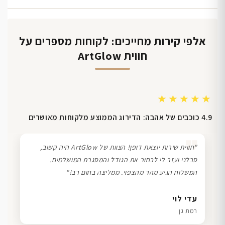
אלפי קירות מחייכים: לקוחות מספרים על
חווית ArtGlow
★★★★★
4.9 כוכבים של אהבה: הדירוג הממוצע מלקוחות מאושרים
❞
"חווית שירות יוצאת דופן! הצוות של ArtGlow היה קשוב,
סבלני ועזר לי לבחור את הגודל והמסגרת המושלמים.
המשלוח הגיע מהר מהצפוי. ממליצה בחום רב!"
דנה גל
שרון כהן
ליאת ויוסי מ.
עדי לוי
חיפה
תל אביב
הוד השרון
רמת גן