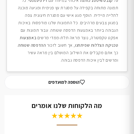
על
קנבס 100% כותנה
איכותי במיוחד עם
דיו פיגמנטי
. כל
תמונה מתוחה בקפידה על מסגרת עץ פנימית ומגיעה מוכנה
לתלייה מיידית. הוסף מגע אישי עם מסגרת חיצונית צפה
במגוון צבעים מרהיבים. כל התמונות שלנו מודפסות באיכות
הגבוהה ביותר באמצעות הדפסה שטוחה. עבור תמונות עם
אפקט טקסטורה, נוצר מראה תלת-ממדי מרשים
באמצעות
טכניקת הצללות שפיתחנו
, אך חשוב לזכור
ההדפסה שטוחה
.
כך אתם מקבלים את השילוב המושלם בין מראה עשיר
ומרשים לבין איכות הדפסה גבוהה.
הוספה למועדפים
מה הלקוחות שלנו אומרים
★★★★★