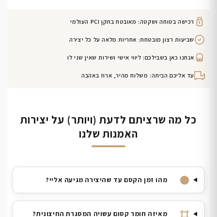
רכישה בטוחה ושקטה: מאובטח בתקן PCI העולמי
שביעות רצון מובטחת: אחריות מלאה על כל יצירה
אנחנו כאן בשבילכם: ליווי אישי ושירות שאין שני לו
עד אליכם הביתה: משלוח מהיר, ארוז באהבה
כל מה שרציתם לדעת (ויותר) על יצירות
האמנות שלנו
מהו זמן הקסם עד שהיצירה מגיעה אליי?
מאיזה חומר קסום עשויה המסגרת החיצונית?