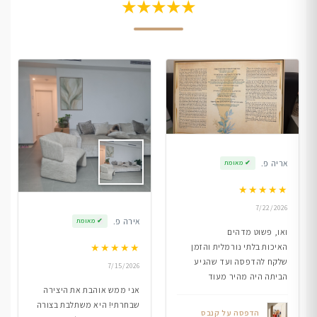
★★★★★
אריה פ.
✔
מאומת
★
★
★
★
★
7/22/2026
אירה פ.
✔
מאומת
ואו, פשוט מדהים
★
★
★
★
★
האיכות בלתי נורמלית והזמן
שלקח להדפסה ועד שהגיע
7/15/2026
הביתה היה מהיר מעוד
אני ממש אוהבת את היצירה
שבחרתי! היא משתלבת בצורה
הדפסה על קנבס