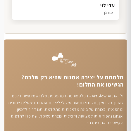
דנה גל
שרון כהן
ליאת ויוסי מ.
עדי לוי
חיפה
תל אביב
הוד השרון
רמת גן
חלמתם על יצירת אמנות שהיא רק שלכם?
הגשימו את החלום!
גלו את ArtGlow AI - הפלטפורמה המהפכנית שלנו שמאפשרת לכם
להפוך כל רעיון, חלום או תיאור מילולי ליצירת אמנות דיגיטלית ייחודית
ומהפנטת, בכוחה של בינה מלאכותית מתקדמת. תנו דרור לדמיון,
ואנחנו נהפוך אותו למציאות ויזואלית עוצרת נשימה, שתוכלו להדפיס
ולקשט בה את ביתכם!