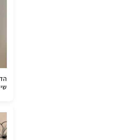
הדפ
שיש