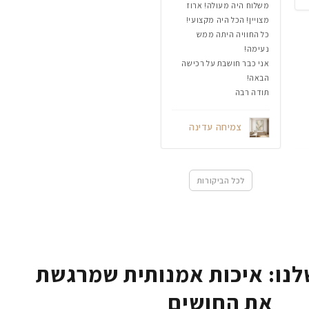
משלוח היה מעולה! ארוז
מצויין! הכל היה מקצועי!
כל החוויה היתה ממש
נעימה!
אני כבר חושבת על רכישה
הבאה!
תודה רבה
צמיחה עדינה
לכל הביקורות
נו: איכות אמנותית שמרגשת
את החושים