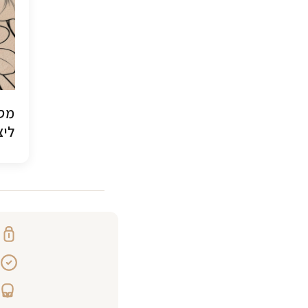
מסג
ליצ