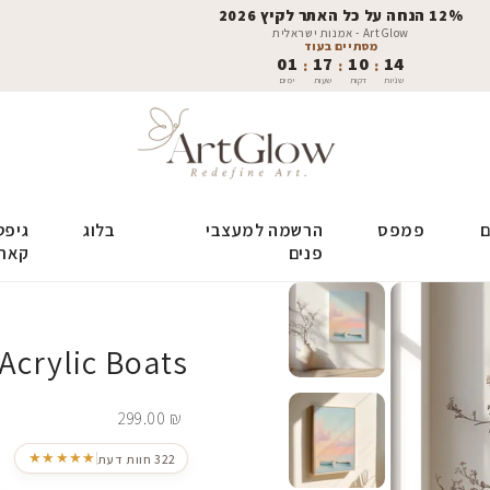
12% הנחה על כל האתר לקיץ 2026
ArtGlow - אמנות ישראלית
מסתיים בעוד
01
17
10
13
:
:
:
שניות
דקות
שעות
ימים
ם
פמפס
הרשמה למעצבי
בלוג
גיפט
פנים
קאר
Acrylic Boats
299.00
₪
★★★★★
322 חוות דעת