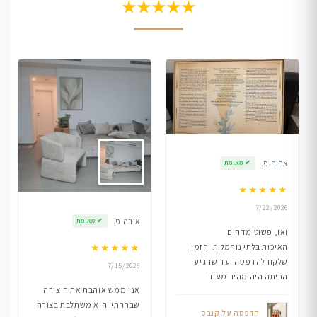
★★★★★
אריה פ.
✔
מאומת
★
★
★
★
★
7/22/2026
אירה פ.
✔
מאומת
ואו, פשוט מדהים
★
★
★
★
★
האיכות בלתי נורמלית והזמן
שלקח להדפסה ועד שהגיע
7/15/2026
הביתה היה מהיר מעוד
אני ממש אוהבת את היצירה
שבחרתי! היא משתלבת בצורה
הדפסה על קנבס