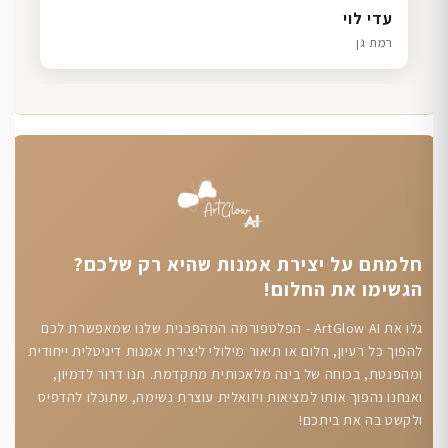
דנה גל
שרון כהן
ליאת ויוסי מ.
עדי לוי
חיפה
תל אביב
הוד השרון
רמת גן
חלמתם על יצירת אמנות שהיא רק שלכם?
הגשימו את החלום!
גלו את ArtGlow AI - הפלטפורמה המהפכנית שלנו שמאפשרת לכם
להפוך כל רעיון, חלום או תיאור מילולי ליצירת אמנות דיגיטלית ייחודית
ומהפנטת, בכוחה של בינה מלאכותית מתקדמת. תנו דרור לדמיון,
ואנחנו נהפוך אותו למציאות ויזואלית עוצרת נשימה, שתוכלו להדפיס
ולקשט בה את ביתכם!