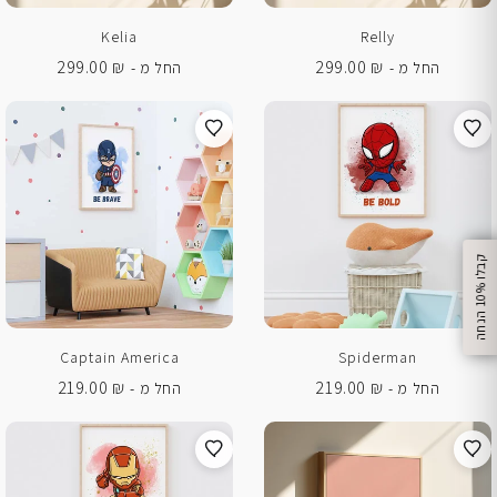
Kelia
Relly
299.00
₪
299.00
₪
החל מ -
החל מ -
%
ק
ב
ל
ו
1
0
ה
נ
ח
ה
Captain America
Spiderman
219.00
₪
219.00
₪
החל מ -
החל מ -