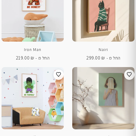
Iron Man
Nairi
219.00
₪
299.00
₪
החל מ -
החל מ -