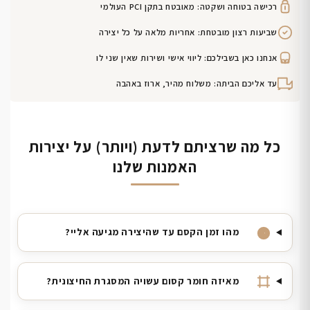
רכישה בטוחה ושקטה: מאובטח בתקן PCI העולמי
שביעות רצון מובטחת: אחריות מלאה על כל יצירה
אנחנו כאן בשבילכם: ליווי אישי ושירות שאין שני לו
עד אליכם הביתה: משלוח מהיר, ארוז באהבה
כל מה שרציתם לדעת (ויותר) על יצירות
האמנות שלנו
מהו זמן הקסם עד שהיצירה מגיעה אליי?
מאיזה חומר קסום עשויה המסגרת החיצונית?