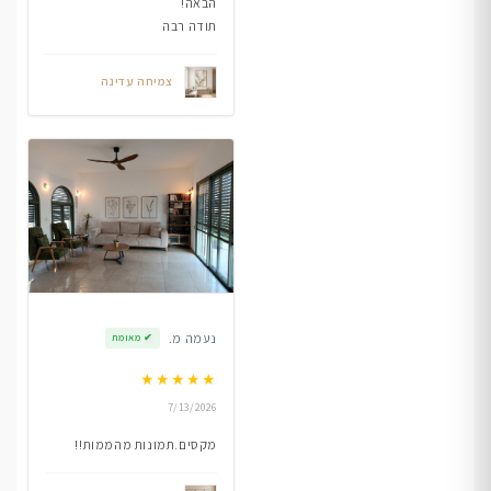
הבאה!
תודה רבה
צמיחה עדינה
נעמה מ.
✔
מאומת
★
★
★
★
★
7/13/2026
מקסים.תמונות מהממות!!