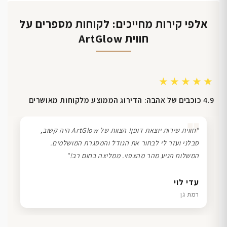
אלפי קירות מחייכים: לקוחות מספרים על
חווית ArtGlow
★★★★★
4.9 כוכבים של אהבה: הדירוג הממוצע מלקוחות מאושרים
❞
"חווית שירות יוצאת דופן! הצוות של ArtGlow היה קשוב,
סבלני ועזר לי לבחור את הגודל והמסגרת המושלמים.
המשלוח הגיע מהר מהצפוי. ממליצה בחום רב!"
דנה גל
שרון כהן
ליאת ויוסי מ.
עדי לוי
חיפה
תל אביב
הוד השרון
רמת גן