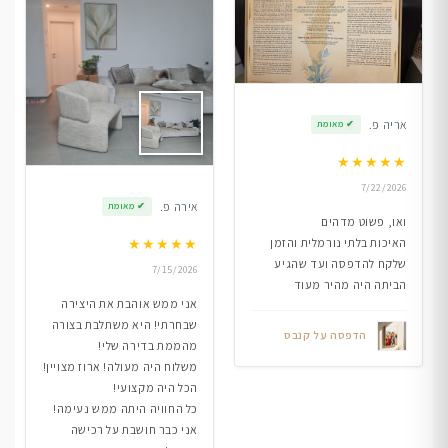
אריה פ.
✔
מאומת
★
★
★
★
★
7/22/2026
אירה פ.
✔
מאומת
ואו, פשוט מדהים
★
★
★
★
★
האיכות בלתי נורמלית והזמן
שלקח להדפסה ועד שהגיע
7/15/2026
הביתה היה מהיר מעוד
אני ממש אוהבת את היצירה
שבחרתי! היא משתלבת בצורה
הדפסה על קנבס
מהממת בדירה שלי!
משלוח היה מעולה! ארוז מצויין!
הכל היה מקצועי!
כל החוויה היתה ממש נעימה!
אני כבר חושבת על רכישה