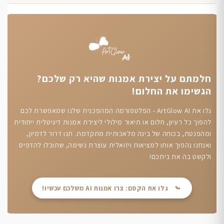
חלמתם על יצירת אמנות שהיא רק שלכם?
הגשימו את החלום!
גלו את ArtGlow AI - הפלטפורמה המהפכנית שלנו שמאפשרת לכם
להפוך כל רעיון, חלום או תיאור מילולי ליצירת אמנות דיגיטלית ייחודית
ומהפנטת, בכוחה של בינה מלאכותית מתקדמת. תנו דרור לדמיון,
ואנחנו נהפוך אותו למציאות ויזואלית עוצרת נשימה, שתוכלו להדפיס
ולקשט בה את ביתכם!
גלו את הקסם: צרו אמנות AI משלכם עכשיו!