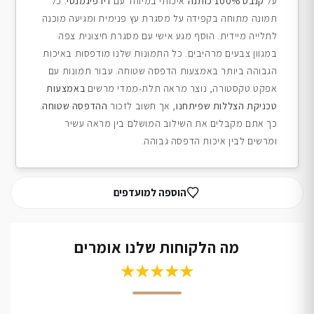
על
קנבס 100% כותנה
איכותי במיוחד עם
דיו פיגמנטי
. כל
תמונה מתוחה בקפידה על מסגרת עץ פנימית ומגיעה מוכנה
לתלייה מיידית. הוסף מגע אישי עם מסגרת חיצונית צפה
במגוון צבעים מרהיבים. כל התמונות שלנו מודפסות באיכות
הגבוהה ביותר באמצעות הדפסה שטוחה. עבור תמונות עם
אפקט טקסטורה, נוצר מראה תלת-ממדי מרשים
באמצעות
טכניקת הצללות שפיתחנו
, אך חשוב לזכור
ההדפסה שטוחה
.
כך אתם מקבלים את השילוב המושלם בין מראה עשיר
ומרשים לבין איכות הדפסה גבוהה.
הוספה למועדפים
מה הלקוחות שלנו אומרים
★★★★★