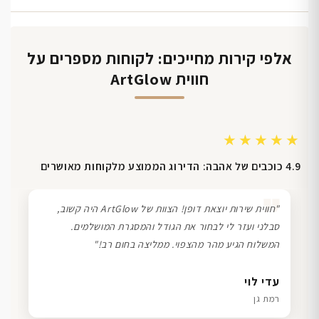
אלפי קירות מחייכים: לקוחות מספרים על
חווית ArtGlow
★★★★★
4.9 כוכבים של אהבה: הדירוג הממוצע מלקוחות מאושרים
❞
"חווית שירות יוצאת דופן! הצוות של ArtGlow היה קשוב,
סבלני ועזר לי לבחור את הגודל והמסגרת המושלמים.
המשלוח הגיע מהר מהצפוי. ממליצה בחום רב!"
דנה גל
שרון כהן
ליאת ויוסי מ.
עדי לוי
חיפה
תל אביב
הוד השרון
רמת גן