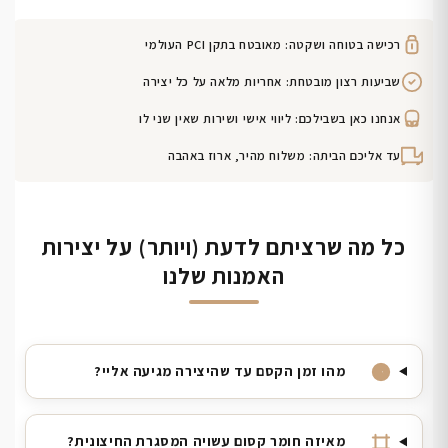
רכישה בטוחה ושקטה: מאובטח בתקן PCI העולמי
שביעות רצון מובטחת: אחריות מלאה על כל יצירה
אנחנו כאן בשבילכם: ליווי אישי ושירות שאין שני לו
עד אליכם הביתה: משלוח מהיר, ארוז באהבה
כל מה שרציתם לדעת (ויותר) על יצירות
האמנות שלנו
מהו זמן הקסם עד שהיצירה מגיעה אליי?
מאיזה חומר קסום עשויה המסגרת החיצונית?