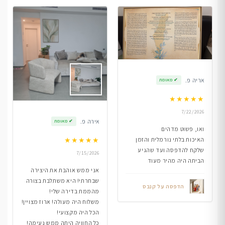
אריה פ.
✔
מאומת
★
★
★
★
★
7/22/2026
אירה פ.
✔
מאומת
ואו, פשוט מדהים
★
★
★
★
★
האיכות בלתי נורמלית והזמן
שלקח להדפסה ועד שהגיע
7/15/2026
הביתה היה מהיר מעוד
אני ממש אוהבת את היצירה
שבחרתי! היא משתלבת בצורה
הדפסה על קנבס
מהממת בדירה שלי!
משלוח היה מעולה! ארוז מצויין!
הכל היה מקצועי!
כל החוויה היתה ממש נעימה!