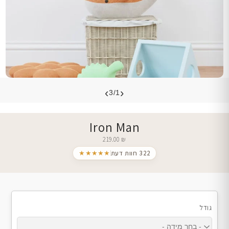
›
‹
3/1
Iron Man
219.00
₪
322 חוות דעת
★★★★★
גודל