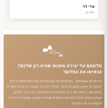
דנה גל
שרון כהן
ליאת ויוסי מ.
עדי לוי
חיפה
תל אביב
הוד השרון
רמת גן
חלמתם על יצירת אמנות שהיא רק שלכם?
הגשימו את החלום!
גלו את ArtGlow AI - הפלטפורמה המהפכנית שלנו שמאפשרת לכם
להפוך כל רעיון, חלום או תיאור מילולי ליצירת אמנות דיגיטלית ייחודית
ומהפנטת, בכוחה של בינה מלאכותית מתקדמת. תנו דרור לדמיון,
ואנחנו נהפוך אותו למציאות ויזואלית עוצרת נשימה, שתוכלו להדפיס
ולקשט בה את ביתכם!