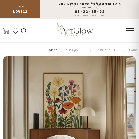
12% הנחה על כל האתר לקיץ 2026
קופון
מסתיים בעוד
LOVE12
01
22
35
00
:
:
:
שניות
דקות
שעות
ימים
Home
תמונות לפי נושאים
נורדי סקנדינבי
Alana