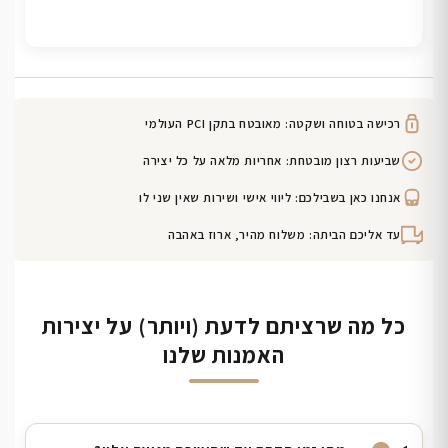
רכישה בטוחה ושקטה: מאובטח בתקן PCI העולמי
שביעות רצון מובטחת: אחריות מלאה על כל יצירה
אנחנו כאן בשבילכם: ליווי אישי ושירות שאין שני לו
עד אליכם הביתה: משלוח מהיר, ארוז באהבה
כל מה שרציתם לדעת (ויותר) על יצירות
האמנות שלנו