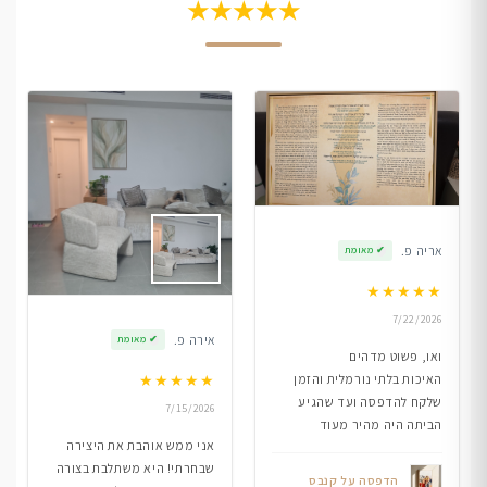
★★★★★
אריה פ.
✔
מאומת
★
★
★
★
★
7/22/2026
אירה פ.
✔
מאומת
ואו, פשוט מדהים
★
★
★
★
★
האיכות בלתי נורמלית והזמן
שלקח להדפסה ועד שהגיע
7/15/2026
הביתה היה מהיר מעוד
אני ממש אוהבת את היצירה
שבחרתי! היא משתלבת בצורה
הדפסה על קנבס