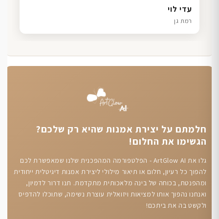
דנה גל
שרון כהן
ליאת ויוסי מ.
עדי לוי
חיפה
תל אביב
הוד השרון
רמת גן
חלמתם על יצירת אמנות שהיא רק שלכם?
הגשימו את החלום!
גלו את ArtGlow AI - הפלטפורמה המהפכנית שלנו שמאפשרת לכם
להפוך כל רעיון, חלום או תיאור מילולי ליצירת אמנות דיגיטלית ייחודית
ומהפנטת, בכוחה של בינה מלאכותית מתקדמת. תנו דרור לדמיון,
ואנחנו נהפוך אותו למציאות ויזואלית עוצרת נשימה, שתוכלו להדפיס
ולקשט בה את ביתכם!