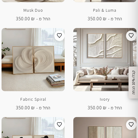
Musk Duo
Pali & Luma
350.00
₪
350.00
₪
החל מ -
החל מ -
%
ק
ב
ל
ו
1
0
ה
נ
ח
ה
Fabric Spiral
Ivory
350.00
₪
350.00
₪
החל מ -
החל מ -