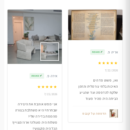
אריה פ.
✔
מאומת
★
★
★
★
★
7/22/2026
אירה פ.
✔
מאומת
ואו, פשוט מדהים
★
★
★
★
★
האיכות בלתי נורמלית והזמן
שלקח להדפסה ועד שהגיע
7/15/2026
הביתה היה מהיר מעוד
אני ממש אוהבת את היצירה
שבחרתי! היא משתלבת בצורה
הדפסה על קנבס
מהממת בדירה שלי!
משלוח היה מעולה! ארוז מצויין!
הכל היה מקצועי!