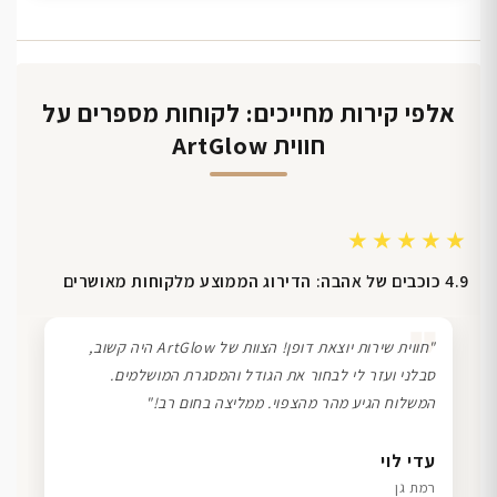
אלפי קירות מחייכים: לקוחות מספרים על
חווית ArtGlow
★★★★★
4.9 כוכבים של אהבה: הדירוג הממוצע מלקוחות מאושרים
❞
"חווית שירות יוצאת דופן! הצוות של ArtGlow היה קשוב,
סבלני ועזר לי לבחור את הגודל והמסגרת המושלמים.
המשלוח הגיע מהר מהצפוי. ממליצה בחום רב!"
דנה גל
שרון כהן
ליאת ויוסי מ.
עדי לוי
חיפה
תל אביב
הוד השרון
רמת גן