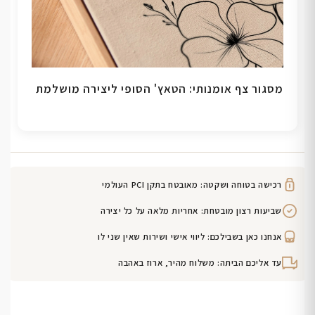
מסגור צף אומנותי: הטאץ' הסופי ליצירה מושלמת
רכישה בטוחה ושקטה: מאובטח בתקן PCI העולמי
שביעות רצון מובטחת: אחריות מלאה על כל יצירה
אנחנו כאן בשבילכם: ליווי אישי ושירות שאין שני לו
עד אליכם הביתה: משלוח מהיר, ארוז באהבה