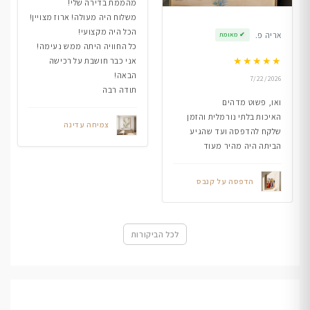
מהממת בדירה שלי!
משלוח היה מעולה! ארוז מצויין!
הכל היה מקצועי!
אריה פ.
✔
מאומת
כל החוויה היתה ממש נעימה!
★
★
★
★
★
אני כבר חושבת על רכישה
הבאה!
7/22/2026
תודה רבה
ואו, פשוט מדהים
האיכות בלתי נורמלית והזמן
צמיחה עדינה
שלקח להדפסה ועד שהגיע
הביתה היה מהיר מעוד
הדפסה על קנבס
לכל הביקורות