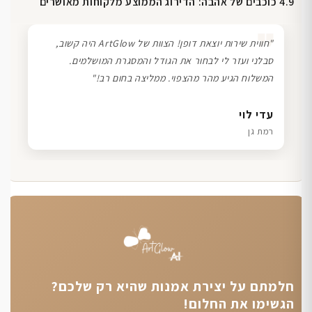
4.9 כוכבים של אהבה: הדירוג הממוצע מלקוחות מאושרים
❞
"חווית שירות יוצאת דופן! הצוות של ArtGlow היה קשוב,
סבלני ועזר לי לבחור את הגודל והמסגרת המושלמים.
המשלוח הגיע מהר מהצפוי. ממליצה בחום רב!"
דנה גל
שרון כהן
ליאת ויוסי מ.
עדי לוי
חיפה
תל אביב
הוד השרון
רמת גן
חלמתם על יצירת אמנות שהיא רק שלכם?
הגשימו את החלום!