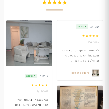
★★★★★
סתיו ק.
✔
מאומת
★
★
★
★
★
8/22/2025
לא מפסיקים לקבל מחמאות על
התמונה! היא מהממת ממש,
ובהחלט נזמין עוד אחת!
Beach Square
אירה פ.
✔
מאומת
★
★
★
★
★
7/15/2026
אני ממש אוהבת את היצירה
שבחרתי! היא משתלבת בצורה