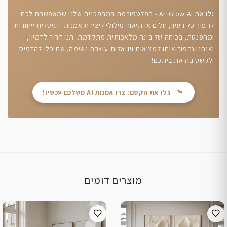
גלו את ArtGlow AI - הפלטפורמה המהפכנית שלנו שמאפשרת לכם
להפוך כל רעיון, חלום או תיאור מילולי ליצירת אמנות דיגיטלית ייחודית
ומהפנטת, בכוחה של בינה מלאכותית מתקדמת. תנו דרור לדמיון,
ואנחנו נהפוך אותו למציאות ויזואלית עוצרת נשימה, שתוכלו להדפיס
ולקשט בה את ביתכם!
גלו את הקסם: צרו אמנות AI משלכם עכשיו!
מוצרים דומים