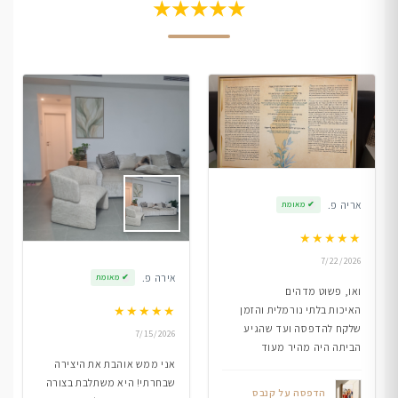
★★★★★
אריה פ.
✔
מאומת
★
★
★
★
★
7/22/2026
אירה פ.
✔
מאומת
ואו, פשוט מדהים
★
★
★
★
★
האיכות בלתי נורמלית והזמן
שלקח להדפסה ועד שהגיע
7/15/2026
הביתה היה מהיר מעוד
אני ממש אוהבת את היצירה
שבחרתי! היא משתלבת בצורה
הדפסה על קנבס