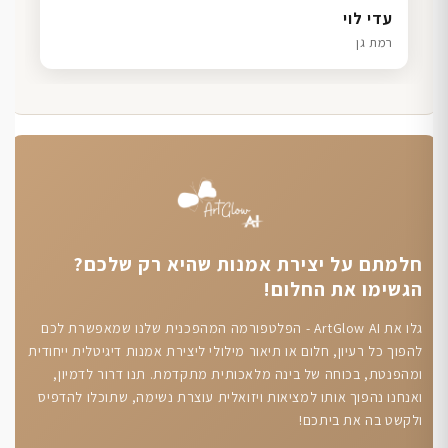
דנה גל
שרון כהן
ליאת ויוסי מ.
עדי לוי
חיפה
תל אביב
הוד השרון
רמת גן
חלמתם על יצירת אמנות שהיא רק שלכם?
הגשימו את החלום!
גלו את ArtGlow AI - הפלטפורמה המהפכנית שלנו שמאפשרת לכם
להפוך כל רעיון, חלום או תיאור מילולי ליצירת אמנות דיגיטלית ייחודית
ומהפנטת, בכוחה של בינה מלאכותית מתקדמת. תנו דרור לדמיון,
ואנחנו נהפוך אותו למציאות ויזואלית עוצרת נשימה, שתוכלו להדפיס
ולקשט בה את ביתכם!