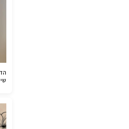
הדפ
שיש