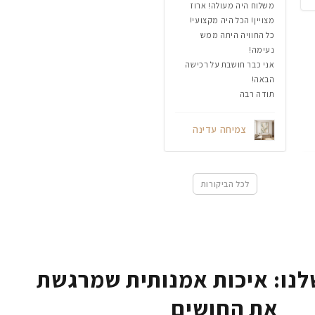
משלוח היה מעולה! ארוז
מצויין! הכל היה מקצועי!
כל החוויה היתה ממש
נעימה!
אני כבר חושבת על רכישה
הבאה!
תודה רבה
צמיחה עדינה
לכל הביקורות
נו: איכות אמנותית שמרגשת
את החושים