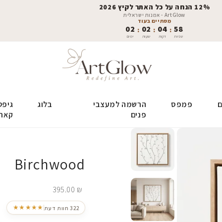
12% הנחה על כל האתר לקיץ 2026
ArtGlow - אמנות ישראלית
מסתיים בעוד
02
02
04
57
:
:
:
שניות
דקות
שעות
ימים
ם
פמפס
הרשמה למעצבי
בלוג
גיפט
פנים
קאר
Birchwood
395.00
₪
★★★★★
322 חוות דעת