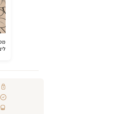
מסג
ליצ