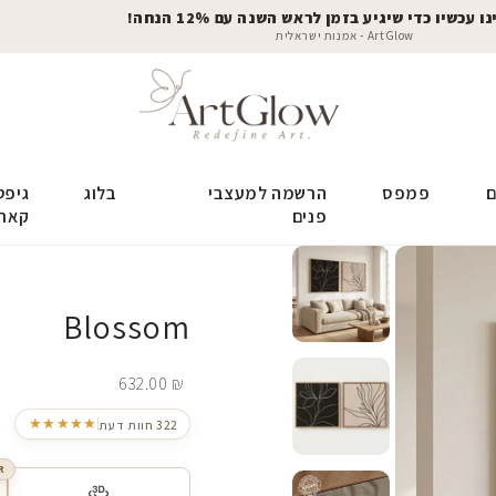
 עכשיו כדי שיגיע בזמן לראש השנה עם 12% הנחה!
ArtGlow - אמנות ישראלית
ם
פמפס
הרשמה למעצבי
בלוג
גיפט
פנים
קאר
Blossom
632.00
₪
★★★★★
322 חוות דעת
R