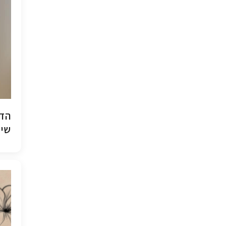
הדפ
שיש