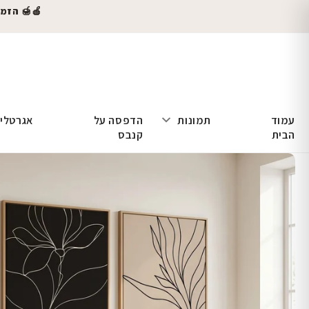
🍎🍯 הזמינו
עמוד
תמונות
הדפסה על
אגרטלי
הבית
קנבס