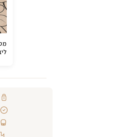
מסג
ליצ