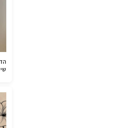
הדפ
שיש