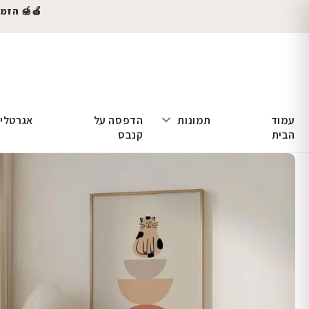
🍎🍯 הזמינו
עמוד
תמונות
הדפסה על
אגרטלי
הבית
קנבס