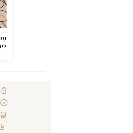
מסג
ליצ