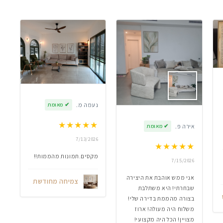
נעמה מ.
✔
מאומת
★
★
★
★
★
אירה פ.
✔
מאומת
7/13/2026
★
★
★
★
★
מקסים.תמונות מהממות!!
7/15/2026
אני ממש אוהבת את היצירה
צמיחה מחודשת
שבחרתי! היא משתלבת
בצורה מהממת בדירה שלי!
משלוח היה מעולה! ארוז
מצויין! הכל היה מקצועי!