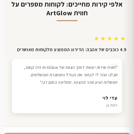
אלפי קירות מחייכים: לקוחות מספרים על
חווית ArtGlow
★★★★★
4.9 כוכבים של אהבה: הדירוג הממוצע מלקוחות מאושרים
❞
"חווית שירות יוצאת דופן! הצוות של ArtGlow היה קשוב,
סבלני ועזר לי לבחור את הגודל והמסגרת המושלמים.
המשלוח הגיע מהר מהצפוי. ממליצה בחום רב!"
דנה גל
שרון כהן
ליאת ויוסי מ.
עדי לוי
חיפה
תל אביב
הוד השרון
רמת גן