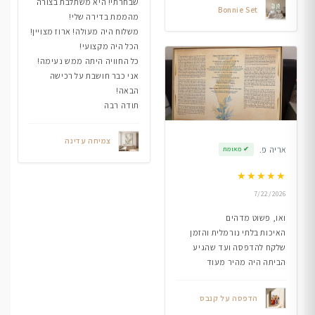
שבחרתי! היא משתלבת בצורה
Bonnie Set
מהממת בדירה שלי!
משלוח היה מעולה! ארוז מצויין!
הכל היה מקצועי!
כל החוויה היתה ממש נעימה!
אני כבר חושבת על רכישה
הבאה!
תודה רבה
צמיחה עדינה
אריה פ.
✔
מאומת
★
★
★
★
★
7/22/2026
ואו, פשוט מדהים
האיכות בלתי נורמלית והזמן
שלקח להדפסה ועד שהגיע
הביתה היה מהיר מעוד
הדפסה על קנבס