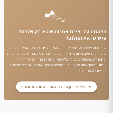
חלמתם על יצירת אמנות שהיא רק שלכם?
הגשימו את החלום!
גלו את ArtGlow AI - הפלטפורמה המהפכנית שלנו שמאפשרת לכם
להפוך כל רעיון, חלום או תיאור מילולי ליצירת אמנות דיגיטלית ייחודית
ומהפנטת, בכוחה של בינה מלאכותית מתקדמת. תנו דרור לדמיון,
ואנחנו נהפוך אותו למציאות ויזואלית עוצרת נשימה, שתוכלו להדפיס
ולקשט בה את ביתכם!
גלו את הקסם: צרו אמנות AI משלכם עכשיו!